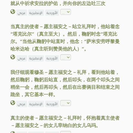
就从中祈求安拉的护佑，并向你的左边吐三次
الأوردية
الإنجليزية
عربي
当真主的使者－愿主福安之－站立礼拜时，他站着念
“塔克比尔”（真主至大）。然后，鞠躬时念“塔克比
尔。”当他从鞠躬中站直时，他念：“萨米安劳呼黎曼
哈米达哈（真主听到赞美他的人）”。
الأوردية
الإنجليزية
عربي
我仔细观看穆圣－愿主福安之－礼拜，看到他站着，
然后鞠躬，鞠躬后站直，然后叩头，在两个叩头之间
稍坐一会，然后再叩头，然后在出赛俩目和结束之间
跪坐，其它基本一样。
الأوردية
الإنجليزية
عربي
真主的使者－愿主福安之－礼拜时，怀抱着真主使者
－愿主福安之－的女儿宰纳白的女儿乌玛。