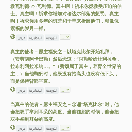
救瓦利德·本·瓦利德。真主啊！祈求你拯救受压迫的信
士。真主啊！祈求你增加对穆达尔部落的惩罚。真主
啊！祈求你用多年的饥荒和干旱来折磨他们，就像优
素福的岁月一样。
الأوردية
الإنجليزية
عربي
真主的使者－愿主福安之－以塔克比尔开始礼拜，
（安劳胡阿卡巴勒）然后念道：“阿勒哈姆杜利拉希，
拉布利阿拉米纳…。”（赞颂属于真主，养育全世界的
主…）当他鞠躬时，他既没有抬高头也没有低下头，
而是保持背部平直。
الأوردية
الإنجليزية
عربي
当真主的使者－愿主福安之－念诵“塔克比尔”时，他
会把双手举到耳朵的高度。当他鞠躬的时候，他会把
双手举到耳朵的高度。
الأوردية
الإنجليزية
عربي