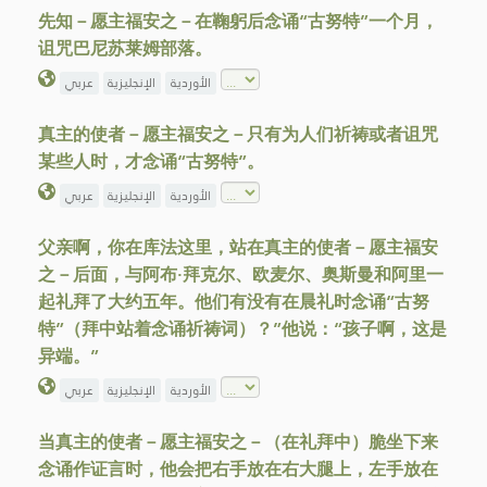
先知－愿主福安之－在鞠躬后念诵“古努特”一个月，
诅咒巴尼苏莱姆部落。
الأوردية
الإنجليزية
عربي
真主的使者－愿主福安之－只有为人们祈祷或者诅咒
某些人时，才念诵“古努特”。
الأوردية
الإنجليزية
عربي
父亲啊，你在库法这里，站在真主的使者－愿主福安
之－后面，与阿布·拜克尔、欧麦尔、奥斯曼和阿里一
起礼拜了大约五年。他们有没有在晨礼时念诵“古努
特”（拜中站着念诵祈祷词）？”他说：“孩子啊，这是
异端。”
الأوردية
الإنجليزية
عربي
当真主的使者－愿主福安之－（在礼拜中）脆坐下来
念诵作证言时，他会把右手放在右大腿上，左手放在