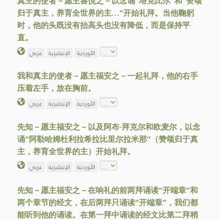
真主的使者－愿主喜悦之－以念诵“塔克比尔”和“赞颂
归于真主，养育全世界的主…”开始礼拜。当他鞠躬
时，他的头既没有抬高头也没有降低，而是保持平
直。
الأوردية
الإنجليزية
عربي
我和真主的使者－愿主福安之－一起礼拜，他的右手
压着左手，放在胸前。
الأوردية
الإنجليزية
عربي
先知－愿主福安之－以及阿布·拜克尔和欧麦尔，以念
诵“阿勒哈姆杜利拉希拉比里尔拉米那”（赞颂归于真
主，养育全世界的主）开始礼拜。
الأوردية
الإنجليزية
عربي
先知－愿主福安之－在响礼的前两拜诵读“开端章”和
两个章节的经文，在后两拜只诵读“开端章”，我们都
能听到他的诵读。在第一拜中诵读的经文比第二拜稍