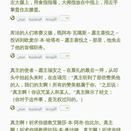
左大腿上，用食指指着，大拇指放在中指上，用左手
掌盖住左膝盖。
الأوردية
الإنجليزية
عربي
库法的人们将赛义德，既阿布∙瓦噶斯－愿主喜悦之－
投诉到欧麦尔∙本∙哈塔布－愿主喜悦之－那里，他免去
了他的首领职务。
الأوردية
الإنجليزية
عربي
真主的使者－愿主福安之－在晨礼的最后一拜，从叩
头中抬起头来时，在念诵完：”真主听到了那些赞美他
的人，我们的主啊！所有的赞美都属于你。“之后说：
“真主啊！你诅咒某人和某人。”真主降示了经文：
｛你对于这件事，是无权过问的。｝
الأوردية
الإنجليزية
عربي
真主啊！祈求你拯救艾雅莎·本·阿布·拉比尔。真主
啊！祈求你拯救萨拉玛·本·希沙姆。真主啊！祈求你拯