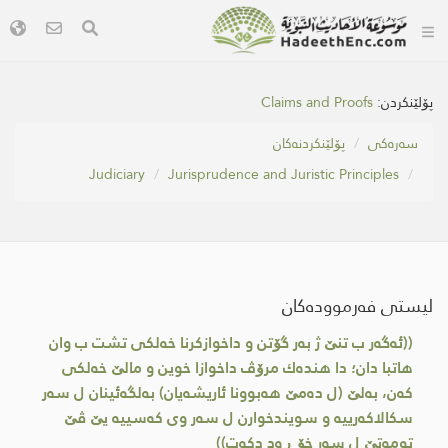
پۆلێنکردن:
Claims and Proofs
سه‌ره‌كی
پۆلێنکردنەکان
Judiciary
Jurisprudence and Juristic Principles
لیستی فەرموودەکان
((ئەگەر ب تنێ ژ به‌ر گۆتن و داخوازكرنا خه‌لكی تشت ب وان
هاتبا دان؛ دا هنده‌ك مرۆڤ داخوازا خوین و مالێ خه‌لكی
كه‌ن، به‌لێ (ل ده‌مێ هه‌بوونا ئاریشه‌یان) به‌لگه‌ئینان ل سه‌ر
سكالاكه‌رییه‌ و سویندخوارن ل سه‌ر وی كه‌سییه‌ یێ ڤێ
تومەتێ ل سه‌ر خۆ ڕه‌د دكه‌ت))