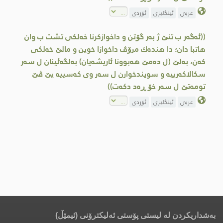
عربي
ئینگلیزی
ئۆردی
((ئەگەر ب تنێ ژ به‌ر گۆتن و داخوازكرنا خه‌لكی تشت ب وان
هاتبا دان؛ دا هنده‌ك مرۆڤ داخوازا خوین و مالێ خه‌لكی
كه‌ن، به‌لێ (ل ده‌مێ هه‌بوونا ئاریشه‌یان) به‌لگه‌ئینان ل سه‌ر
سكالاكه‌رییه‌ و سویندخوارن ل سه‌ر وی كه‌سییه‌ یێ ڤێ
تومەتێ ل سه‌ر خۆ ڕه‌د دكه‌ت))
عربي
ئینگلیزی
ئۆردی
بەشداریکردن لە لیستی پۆستی ئەلیکترۆنی (ئیمێڵ)