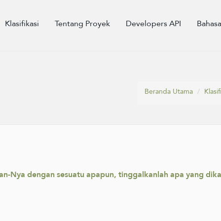
Klasifikasi
Tentang Proyek
Developers API
Bahas
Beranda Utama
Klasif
n-Nya dengan sesuatu apapun, tinggalkanlah apa yang dikat