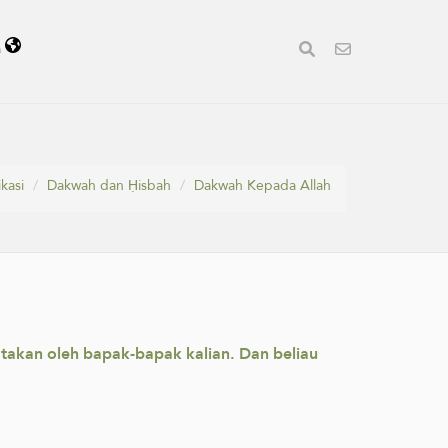
a
ikasi
Dakwah dan Ḥisbah
Dakwah Kepada Allah
akan oleh bapak-bapak kalian. Dan beliau