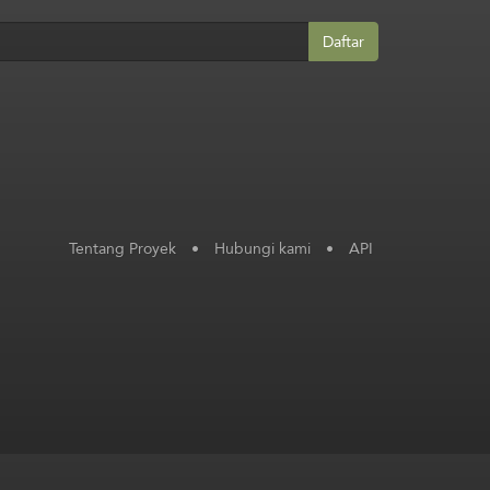
Daftar
Tentang Proyek
•
Hubungi kami
•
API