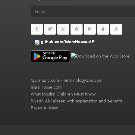
github.com/IslamHouse-API
QuranEnc.com
-
TerminologyEnc.com
IslamHouse.com
What Muslim Children Must Know
Riyadh Al-Salheen with explanation and benefits
Bayan Al-Islam