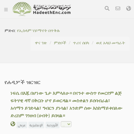
ምድብ:
የኢስላም ሃይማኖት በጥቅሉ
ዋና ገጽ
ምድቦች
ጥሪና ሰበካ
ወደ አላህ መጣራት
የሐዲሦች ዝርዝር
ነፍሴ በእጁ በሆነው ጌታ እምላለሁ። በናንተ ውስጥ የመርየም ልጅ
ፍትሃዊ ዳኛ በቅርቡ ሆኖ ይወርዳል። መስቀልን ይሰባብራል፣
አሳማን ይገድላል፣ ግብርን ያነሳል፣ አንድም ሰው እስከማይቀበለው
ድረስም ገንዘብ (ሀብት) ይበዛል።
الأوردية
الإنجليزية
عربي