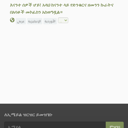
እናንተ ሰዎች ሆይ! አላህ ከናንተ ላይ የድንቁርና ዘመንን ኩራትና
በአባቶች መኮፈስን አስወግዷል።
الأوردية
الإنجليزية
عربي
ለኢሜይል ዝርዝር ይመዝገቡ
ምዝገባ