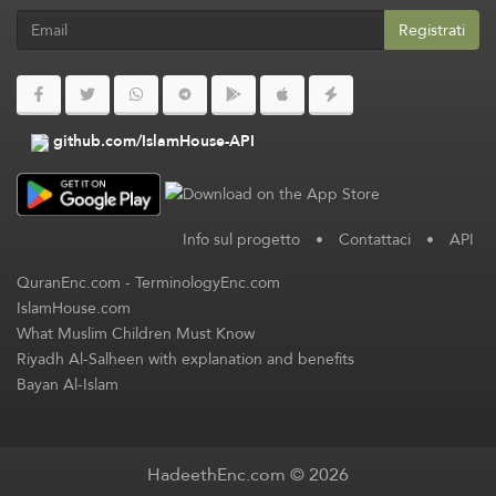
Registrati
github.com/IslamHouse-API
Info sul progetto
•
Contattaci
•
API
QuranEnc.com
-
TerminologyEnc.com
IslamHouse.com
What Muslim Children Must Know
Riyadh Al-Salheen with explanation and benefits
Bayan Al-Islam
HadeethEnc.com © 2026