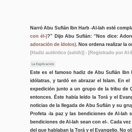
Narró Abu Sufián Ibn Harb -Al-lah esté compla
con él-)
?” Dijo Abu Sufián: “Nos dice: Ador
adoración de ídolos)
. Nos ordena realizar la o
[Hadiz auténtico (sahih)]
- [Registrado por Al-
La Explicación
Este es el famoso hadiz de Abu Sufián Ibn 
idólatras, y tardó en abrazar el Islam. En 
expedición junto a un grupo de la tribu de
entonces. Éste había leído la Torá y el Evan
noticias de la llegada de Abu Sufián y su gr
Profeta -la paz y las bendiciones de Al-lah 
bendiciones de Al-lah sean con el-. Cada ve
del que hablaban la Torá y el Evangelio. No ob