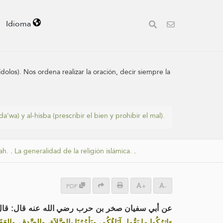
Idioma
olos). Nos ordena realizar la oración, decir siempre la
da’wa) y al-hisba (prescribir el bien y prohibir el mal).
ah.
.
La generalidad de la religión islámica.
.
PDF
+
-
عن أبي سفيان صخر بن حرب رضي الله عنه قال: قال هِ -
وَاترُكُوا ما يَقُول آبَاؤُكُم، ويَأمُرُنَا بِالصَّلاَة، والصِّدق، وال»