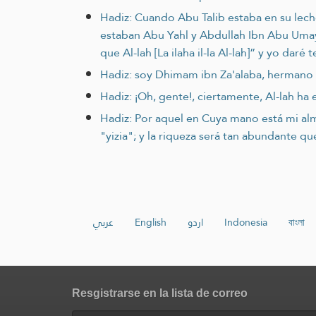
Hadiz: Cuando Abu Talib estaba en su lecho
estaban Abu Yahl y Abdullah Ibn Abu Umayyah
que Al-lah [La ilaha il-la Al-lah]” y yo daré
Hadiz: soy Dhimam ibn Za'alaba, hermano
Hadiz: ¡Oh, gente!, ciertamente, Al-lah ha
Hadiz: Por aquel en Cuya mano está mi alm
"yizia"; y la riqueza será tan abundante qu
عربي
English
اردو
Indonesia
বাংলা
Resgistrarse en la lista de correo