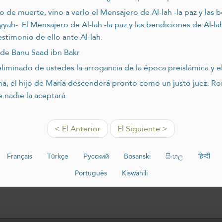
 de muerte, vino a verlo el Mensajero de Al-lah -la paz y las b
-. El Mensajero de Al-lah -la paz y las bendiciones de Al-lah s
 testimonio de ello ante Al-lah.
 de Banu Saad ibn Bakr
 eliminado de ustedes la arrogancia de la época preislámica y e
a, el hijo de María descenderá pronto como un justo juez. Romp
e nadie la aceptará
< El Anterior
El Siguiente >
Français
Türkçe
Русский
Bosanski
සිංහල
हिन्दी
Português
Kiswahili