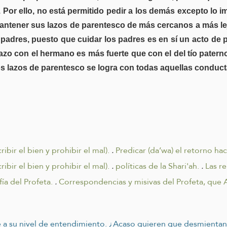
a. Por ello, no está permitido pedir a los demás excepto lo i
mantener sus lazos de parentesco de más cercanos a más le
 padres, puesto que cuidar los padres es en sí un acto de p
lazo con el hermano es más fuerte que con el del tío paterno
los lazos de parentesco se logra con todas aquellas conduc
ribir el bien y prohibir el mal).
.
Predicar (da’wa) el retorno haci
ribir el bien y prohibir el mal).
.
políticas de la Shari'ah.
.
Las re
ía del Profeta.
.
Correspondencias y misivas del Profeta, que Al
 a su nivel de entendimiento. ¿Acaso quieren que desmientan 