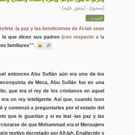
] - [متفق عليه]
صحيح
[
المزيــد ...
Profeta -la paz y las bendiciones de Al-lah sean
en lo que dicen sus padres
(con respecto a la
zos familiares””.
quel entonces Abu Sufián aún era uno de los
a reconquista de Meca, Abu Sufián fue en una
io, que era el rey de los cristianos en aquel
 era un rey inteligente. Así que, cuando tuvo
tó y comenzó a preguntarles por el estado del
to que le guardan y si es leal -las paz y las
cerciorarse de que Mohammad era el Mensajero
lgún motivo decretado por All-lah, Enaltecido y