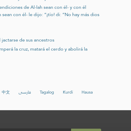
endiciones de Al-lah sean con él- y con él
ean con él- le dijo: “¡tío! di: “No hay más dios
l jactarse de sus ancestros
erá la cruz, matará el cerdo y abolirá la
中文
فارسی
Tagalog
Kurdî
Hausa