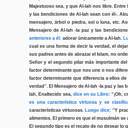
Majestuoso sea, y que Al-lah nos libre. Entre
y las bendiciones de Al-lah sean con él-. Ab
mensajero, árbol o piedra, sol o luna, etc. A
Mensajero de Al-lah -la paz y las bendicione
anteriores a él:
adorar únicamente a Al-lah.
Lu
cual es una forma de decir la verdad, el dej
sus padres antes de abrazar el Islam, no ord
Señor y el segundo pilar más importante del Is
factor determinante que nos une o nos diferenc
factor determinante que diferencia a ellos de
verdad”. El Mensajero de Al-lah -la paz y las
lah, Enaltecido sea,
dice en su Libro:
“¡Oh, c
es una característica virtuosa y se clasifi
características virtuosas.
Luego dice:
“Y prac
alimentos. El primero es que el musulmán se al
El segundo tipo es el recato de no desear lo 