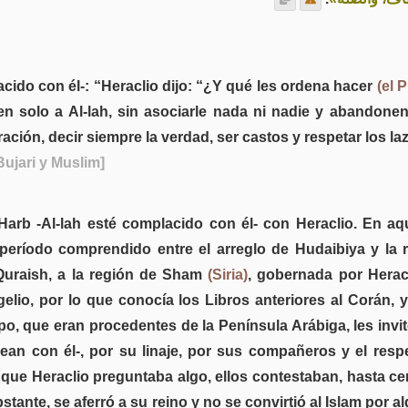
cido con él-: “Heraclio dijo: “¿Y qué les ordena hacer
(el 
en solo a Al-lah, sin asociarle nada ni nadie y abandon
ración, decir siempre la verdad, ser castos y respetar los la
Bujari y Muslim]
Harb -Al-lah esté complacido con él- con Heraclio. En a
el período comprendido entre el arreglo de Hudaibiya y l
 Quraish, a la región de Sham
(Siria)
, gobernada por Heracl
gelio, por lo que conocía los Libros anteriores al Corán, y
upo, que eran procedentes de la Península Arábiga, les invi
sean con él-, por su linaje, por sus compañeros y el respe
z que Heraclio preguntaba algo, ellos contestaban, hasta 
stante, se aferró a su reino y no se convirtió al Islam por a