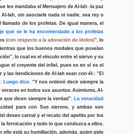
que les mandaba el Mensajero de Al-lah -la paz
l-lah, sin asociarle nada ni nadie, sea rey o
l llamado de los profetas. De igual manera, el
e que se le ha encomendado a los profetas
res
(con respecto a la adoración de ídolos)
”, lo
. Mientras que los buenos modales que poseían
ión”, lo cual es el vínculo entre el siervo y su
gue el creyente del infiel, pues es en sí es el
z y las bendiciones de Al-lah sean con él-: “El
.
Luego dice:
“Y nos ordenó decir siempre la
er veraces en todos sus asuntos. Asimismo, Al-
s que dicen siempre la verdad”.
La veracidad
racidad para con Sus siervos, y ambas son
el deseo carnal y el recato del apetito por los
 la fornicación y todo lo que conduzca a ellos.
n ello está su humillación, además, quien pide