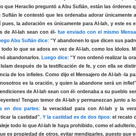
 lo que Heraclio preguntó a Abu Sufián, están las órdenes 
u Sufián le contestó que les ordenaba adorar únicamente a A
sí pues, la adoración es únicamente para Al-lah, y este es e
s de Al-lah sean con él-
fue enviado con el mismo Mensaj
ego Abu Sufián dice:
“Y abandonen lo que dicen sus pad
ar todo lo que se adora en vez de Al-lah, como los ídolos
enó abandonarlos.
Luego dice:
“Y nos ordenó realizar la orac
lam después de la testificación de fe, y con ella se distin
ia de los infieles. Como dijo el Mensajero de Al-lah -la pa
 nosotros es la oración, y quien la abandone será un infiel”
 bendiciones de Al-lah sean con él- ordenaba a su pueblo s
reyentes! Tengan temor de Al-lah y permanezcan junto a lo
ca en dos partes:
la veracidad para con Al-lah y la ve
ticar la castidad”.
Y la castidad es de dos tipos:
el recato d
eje todo lo que Al-lah le haya prohibido, como el adulterio,
que es propiedad de otros, evitar mendigarles, puesto que e