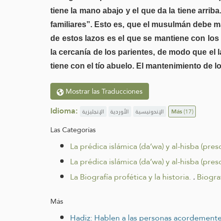
tiene la mano abajo y el que da la tiene arrib
familiares”. Esto es, que el musulmán debe 
de estos lazos es el que se mantiene con los
la cercanía de los parientes, de modo que el 
tiene con el tío abuelo. El mantenimiento de 
Mostrar las Traducciones
Idioma:
الإنجليزية
الأوردية
الإندونيسية
Más
(17)
Las Categorías
La prédica islámica (da’wa) y al-hisba (presc
La prédica islámica (da’wa) y al-hisba (presc
La Biografía profética y la historia.
.
Biograf
Más
Hadiz: Hablen a las personas acordemente