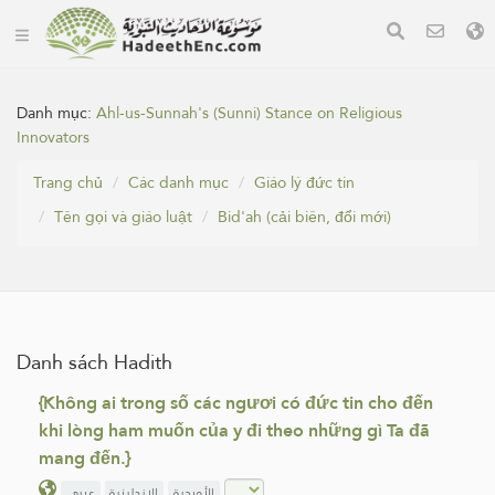
Danh mục:
Ahl-us-Sunnah's (Sunni) Stance on Religious
Innovators
Trang chủ
Các danh mục
Giáo lý đức tin
Tên gọi và giáo luật
Bid'ah (cải biên, đổi mới)
Danh sách Hadith
{Không ai trong số các ngươi có đức tin cho đến
khi lòng ham muốn của y đi theo những gì Ta đã
mang đến.}
الأوردية
الإنجليزية
عربي