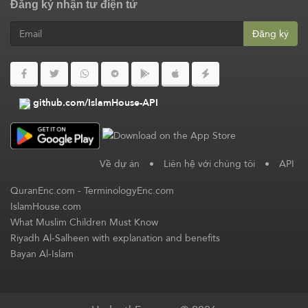
Đăng ký nhận tư điện tử
Đăng ký
github.com/IslamHouse-API
Về dự án
•
Liên hệ với chúng tôi
•
API
QuranEnc.com
-
TerminologyEnc.com
IslamHouse.com
What Muslim Children Must Know
Riyadh Al-Salheen with explanation and benefits
Bayan Al-Islam