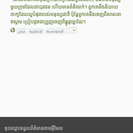
មួយក្រុមដែលជាយុវជន ហើយមានគំនិតរាក់។ ពួកគេនឹងនិយាយ
ពាក្យដែលល្អបំផុតរបស់មនុស្សជាតិ ប៉ុន្តែពួកគេនឹងចេញពីសាសនា
ឥស្លាម ប្រៀបដូចជាព្រួញចេញពីធ្នូដូច្នេះដែរ។
الإندونيسية
الإنجليزية
عربي
ចុះឈ្មោះទទួលព័ត៌មានតាមអ៊ីមែល