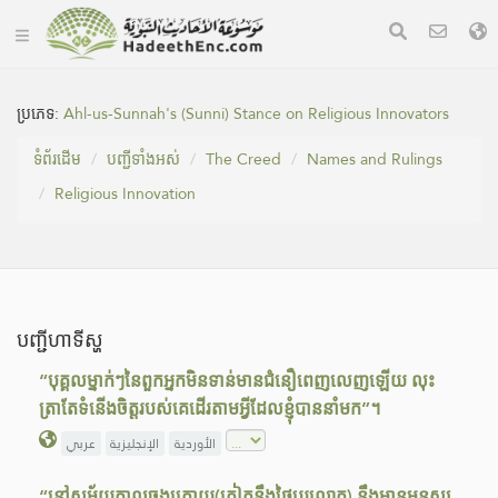
ប្រភេទ:
Ahl-us-Sunnah's (Sunni) Stance on Religious Innovators
ទំព័រ​ដេីម
បញ្ជីទាំងអស់
The Creed
Names and Rulings
Religious Innovation
បញ្ជីហាទីស្ហ
“បុគ្គលម្នាក់ៗនៃពួកអ្នកមិនទាន់មានជំនឿពេញលេញឡើយ លុះ
ត្រាតែទំនើងចិត្តរបស់គេដើរតាមអ្វីដែលខ្ញុំបាននាំមក”។
الأوردية
الإنجليزية
عربي
“នៅសម័យកាលចុងក្រោយ(កៀកនឹងថ្ងៃបរលោក) នឹងមានមនុស្ស