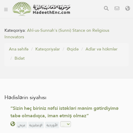
Kateqoriya:
Ahl-us-Sunnah's (Sunni) Stance on Religious
Innovators
Ana səhifə
Kateqoriyalar
Əqidə
Adlar və hökmlər
Bidət
Hədislərin siyahısı
“Sizin heç biriniz nəfsi istəkləri mənim gətirdiyimə
tabe olmadıqca, iman etmiş olmaz”
الأوردية
الإنجليزية
عربي