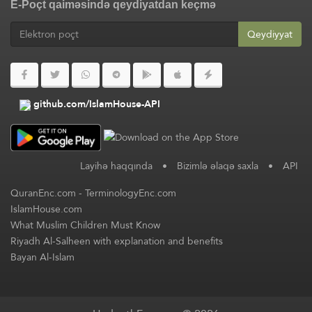
E-Poçt qaiməsində qeydiyatdan keçmə
Qeydiyyat
github.com/IslamHouse-API
Layihə haqqında
•
Bizimlə əlaqə saxla
•
API
QuranEnc.com
-
TerminologyEnc.com
IslamHouse.com
What Muslim Children Must Know
Riyadh Al-Salheen with explanation and benefits
Bayan Al-Islam