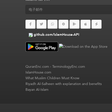
github.com/IslamHouse-API
QuranEnc.com
-
TerminologyEnc.com
IslamHouse.com
What Muslim Children Must Know
Riyadh Al-Salheen with explanation and benefits
Bayan Al-Islam