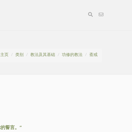
主页
类别
教法及其基础
功修的教法
斋戒
的誓言。”