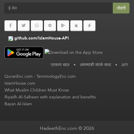
नोंदणी
github.com/IslamHouse-API
प्रकल्प बद्दल
•
आमच्याशी संपर्क साधा
•
API
QuranEnc.com
-
TerminologyEnc.com
IslamHouse.com
What Muslim Children Must Know
Riyadh Al-Salheen with explanation and benefits
Bayan Al-Islam
HadeethEnc.com © 2026