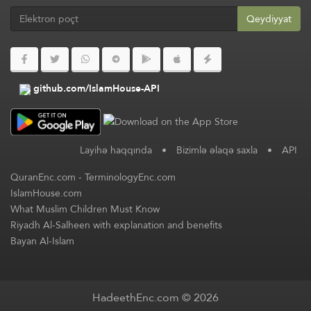
Qeydiyyat
github.com/IslamHouse-API
Layihə haqqında
•
Bizimlə əlaqə saxla
•
API
QuranEnc.com
-
TerminologyEnc.com
IslamHouse.com
What Muslim Children Must Know
Riyadh Al-Salheen with explanation and benefits
Bayan Al-Islam
HadeethEnc.com © 2026