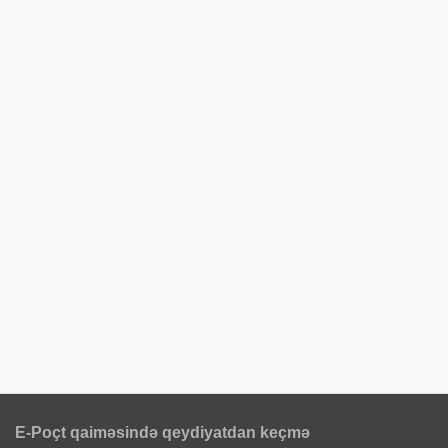
E-Poçt qaiməsində qeydiyatdan keçmə