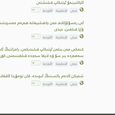
ئاياللىرىمۇ ئېتىكاپ قىلىشتى
عربي
الإنجليزية
الأوردية
ئى رەسۇلۇللاھ مەن جاھىلىيەتتە ھەرەم مەسچىتىدە ب
ۋاپا قىلغىن، دېدى
عربي
الإنجليزية
الأوردية
كىمكى مەن بىلەن ئېتىكاپ قىلىدىكەن، رامزاننىڭ ئ
سەھەردە بىر سۇ ۋە لايغا سەجدە قىلغىنىمنى كۆرگەن
عربي
الإنجليزية
الأوردية
شەيتان ئادەم بالسىنىڭ ئىچىدە، قان تومۇردا ئاق
عربي
الإنجليزية
الأوردية