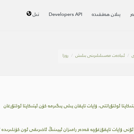
ر
پىلان ھەققىدە
Developers API
تىل
ى
ئىبادەت مەسىلىلىرىنى بىلىش
روزا
اپتا ئولتۇراتتى، ۋاپات تاپقان يىلى يىگىرمە كۈن ئېتىكاپتا ئولتۇرغان
نى ۋاپات تاپقۇزغۇچە قەدەر رامىزان ئېيىنىڭ ئاخىرىقى ئون كۈنلىرىدە ئې