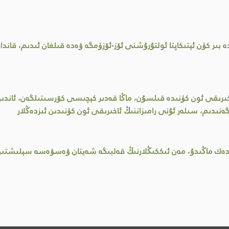
ىر كۈن ئېتىكاپتا ئولتۇرۇشنى ئۆز-ئۆزۈمگە ۋەدە قىلغان ئىدىم، قاند
اخىرىقى ئون كۈنىدە قىلسۇن، ماڭا قەدىر كېچىسى كۆرسىتىلگەن، ئاند
ىدىم، سىلەر ئۇنى رامىزاننىڭ ئاخىرىقى ئون كۈنىدىن ئىزدەڭلار
قاندەك ماڭىدۇ، مەن ئىككىڭلارنىڭ قەلبىگە شەيتان ۋەسۋەسە سېلىشتى