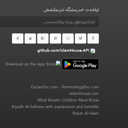
ئېلخەت خىزمىتىگە تىزىملىتىش
github.com/IslamHouse-API
QuranEnc.com
-
TerminologyEnc.com
IslamHouse.com
What Muslim Children Must Know
Riyadh Al-Salheen with explanation and benefits
Bayan Al-Islam