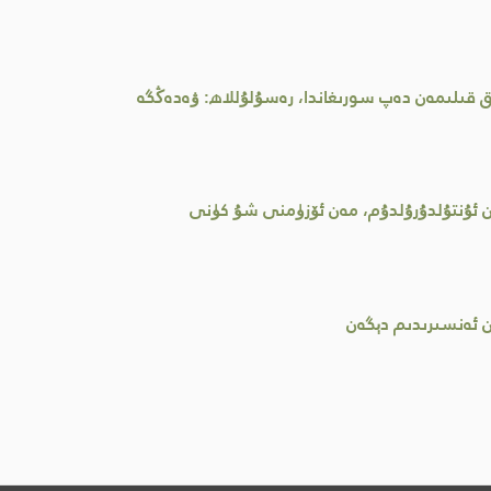
اق قىلىمەن دەپ سورىغاندا، رەسۇلۇللاھ: ۋەدەڭگە
ىن ئۇنتۇلدۇرۇلدۇم، مەن ئۆزۈمنى شۇ كۈنى
ن ئەنسىرىدىم دېگەن