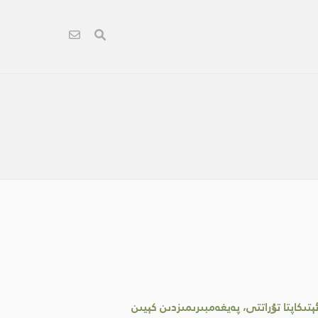
تىكاپتا تۇراتتى، پەيغەمبىرىمىزدىن كېيىن