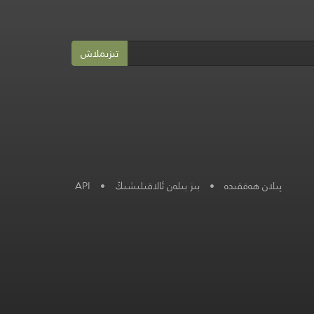
تىزىملاش
پىلان ھەققىدە
•
بىز بىلەن ئالاقىلىشىڭ
•
API