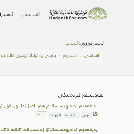
ئاساسى
ئەسەرلە
ئەسەر تۈزۈش:
ئېتىكاپ
ئاساسى
ئەسەرلەر
پىقھى ۋە ئۇنىڭ ئۇسۇل قائىدىلىر
ھەدىسلەر تىزىملىكى
پەيغەمبەر ئەلەيھىسسالام ھەر رامىزاندا ئون كۈن ئېتىك
عربي
الإنجليزية
الأوردية
پەيغەمبەر ئەلەيھىسسالاتۇ ۋەسسالام ئاللاھ تائالا ئۇ