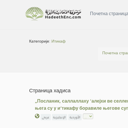
Почетна страниц
Категорије:
Итикаф
Почетна стра
Страница хадиса
„Посланик, саллаллаху 'алејхи ве селле
њега су у и‘тикафу боравиле његове су
الأوردية
الإنجليزية
عربي