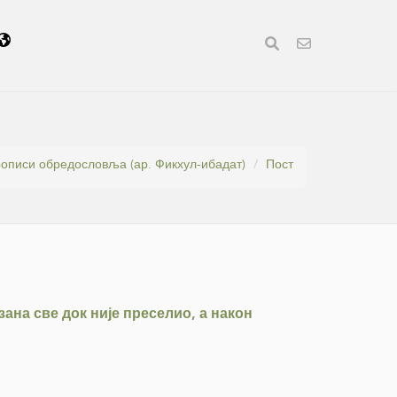
описи обредословља (ар. Фикхул-ибадат)
Пост
ана све док није преселио, а након