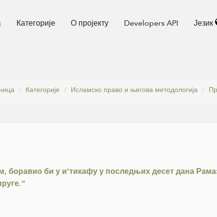
а
Категорије
О пројекту
Developers API
Језик
ница
Категорије
Исламско право и његова методологија
Пр
м, боравио би у и‘тикафу у последњих десет дана Рамаз
пруге.“