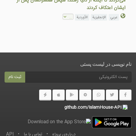
می‌کردند تا اینکه از دنیا رفتند، سپس همسرانشان پس از
ایشان اعتکاف کردند
عربي
الإنجليزية
الأوردية
نام نویسی در ليست پستى
ثبت نام
github.com/IslamHouse-API
درباره‌ى پروژه
•
تماس با ما
•
API