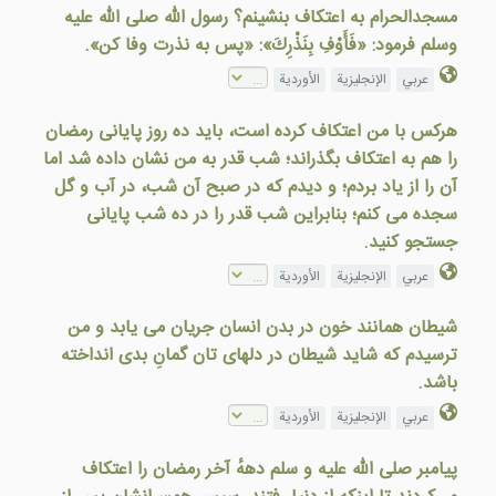
مسجدالحرام به اعتکاف بنشینم؟ رسول الله صلی الله علیه
وسلم فرمود: «فَأَوْفِ بِنَذْرِكَ»: «پس به نذرت وفا کن».
عربي
الإنجليزية
الأوردية
هرکس با من اعتکاف کرده است، باید ده روز پایانی رمضان
را هم به اعتکاف بگذراند؛ شب قدر به من نشان داده شد اما
آن را از یاد بردم؛ و دیدم که در صبح آن شب، در آب و گل
سجده می کنم؛ بنابراین شب قدر را در ده شب پایانی
جستجو کنید.
عربي
الإنجليزية
الأوردية
شيطان همانند خون در بدن انسان جريان می يابد و من
ترسيدم که شايد شيطان در دلهای تان گمانِ بدی انداخته
باشد.
عربي
الإنجليزية
الأوردية
پیامبر صلی الله علیه و سلم دههٔ آخر رمضان را اعتکاف