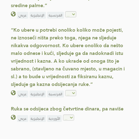
sredine palme.”
الفرنسية
الإنجليزية
عربي
“Ko ubere u potrebi onoliko koliko može pojesti,
ne iznoseći ništa preko toga, njega ne sljeduje
nikakva odgovornost. Ko ubere onoliko da nešto
malo odnese i kući, sljeduje ga da nadoknadi istu
vrijednost i kazna. A ko ukrade od onoga što je
sabrano, (stavljeno na čuvano mjesto, u magacin i
sl.) a to bude u vrijednosti za fiksiranu kaznu,
sljeduje ga kazna odsijecanja ruke.”
الفرنسية
الإنجليزية
عربي
Ruka se odsijeca zbog četvrtine dinara, pa naviše
الأوردية
الإنجليزية
عربي