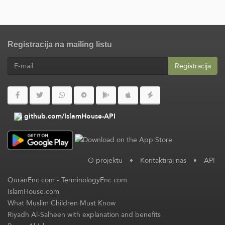
Registracija na mailing listu
Registracija
github.com/IslamHouse-API
O projektu
•
Kontaktiraj nas
•
API
QuranEnc.com
-
TerminologyEnc.com
IslamHouse.com
What Muslim Children Must Know
Riyadh Al-Salheen with explanation and benefits