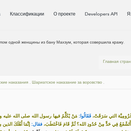
а
Классификации
О проекте
Developers API
Я
лом одной женщины из бану Махзум, которая совершила кражу.
Главная стра
кие наказания
.
Шариатское наказание за воровство
.
«خْزُومِيَّة التي سَرَقَتْ
فَقَالُوا:
مَنْ يُكَلِّمُ فيها رسول الله صلى الله عليه،
أَتَشْفَعُ فِي حَدٍّ مِنْ حُدُودِ الله؟ ثُمَّ قَامَ فَاخْتَطَبَ
فقال:
إنَّمَا أَهْلَكَ الذ