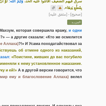
سرق فيهم الضعيف أَقَامُوا عليه الحد،
وَأَيْمُ الله:
لَوْ أ»
.
بِقَطْعِ يَدِهَا»
] - [متفق عليه]
صحيح
[
المزيــد ...
Махзум, которая совершила кражу,
и одни
)
?» — а другие сказали: «Кто же осмелится
е Аллаха)
?!» И Усама походатайствовал за
ствуешь об отмене одного из наказаний,
азал:
«Поистине, живших до вас погубило
применяли к нему установленное наказание.
ку и ей!»
А в другой версии говорится, что
(мир ему и благословение Аллаха)
велел
о они принадлежат другим. И однажды она