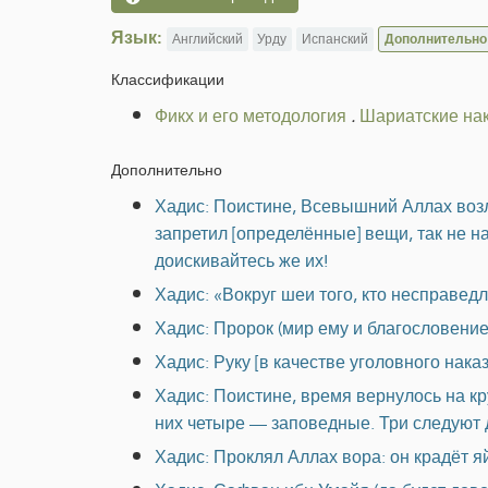
Язык:
Английский
Урду
Испанский
Дополнительно
Классификации
Фикх и его методология
.
Шариатские на
Дополнительно
Хадис: Поистине, Всевышний Аллах возло
запретил [определённые] вещи, так не на
доискивайтесь же их!
Хадис: «Вокруг шеи того, кто несправед
Хадис: Пророк (мир ему и благословение
Хадис: Руку [в качестве уголовного нака
Хадис: Поистине, время вернулось на кру
них четыре — заповедные. Три следуют д
Хадис: Проклял Аллах вора: он крадёт яй