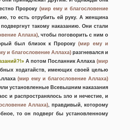
вестно Пророку
(мир ему и благословение
ю, то есть отрубить ей руку. А женщина
 подвергнут такому наказанию. Они стали
овение Аллаха)
, чтобы поговорить с ним о
оторый был близок к Пророку
(мир ему и
му и благословение Аллаха)
разгневался и
азаний?!»
А потом Посланник Аллаха
(мир
обных ходатайств, имеющих своей целью
 Аллаха
(мир ему и благословение Аллаха)
еняли установленные Всевышним наказания
ос и распространялось зло и нечестие, и
ословение Аллаха)
, правдивый, которому
обное, то он подверг бы установленному