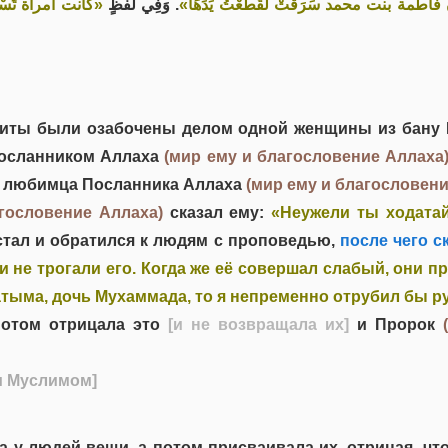
َنَّ فاطمة بنت محمد سَرَقَتْ لَقَطَعْتُ يَدَهَا
. وَفِي لَفْظٍ
كانت امرأة تَسْتَعِ
йшиты были озабочены делом одной женщины из бану 
Посланником Аллаха
(мир ему и благословение Аллаха
а, любимца Посланника Аллаха
(мир ему и благословени
гословение Аллаха)
сказал ему:
«Неужели ты ходатай
тал и обратился к людям с проповедью,
после чего ск
ни не трогали его. Когда же её совершал слабый, они 
тыма, дочь Мухаммада, то я непременно отрубил бы ру
потом отрицала это
[и не возвращала их]
и Пророк
и Муслимом]
 у людей вещи, а потом присваивала их, отрицая, чт