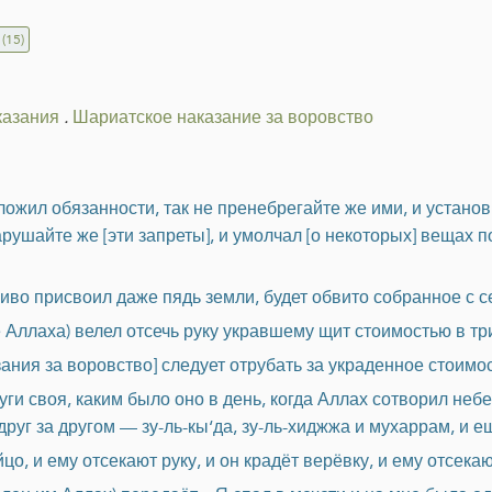
(15)
казания
.
Шариатское наказание за воровство
жил обязанности, так не пренебрегайте же ими, и установи
рушайте же [эти запреты], и умолчал [о некоторых] вещах по
ливо присвоил даже пядь земли, будет обвито собранное с 
 Аллаха) велел отсечь руку укравшему щит стоимостью в тр
зания за воровство] следует отрубать за украденное стоимо
ги своя, каким было оно в день, когда Аллах сотворил небе
руг за другом — зу-ль-кы‘да, зу-ль-хиджжа и мухаррам, и 
цо, и ему отсекают руку, и он крадёт верёвку, и ему отсекаю