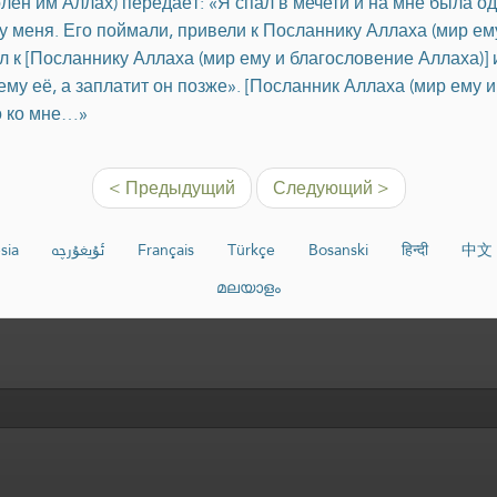
лен им Аллах) передаёт: «Я спал в мечети и на мне была о
у меня. Его поймали, привели к Посланнику Аллаха (мир ем
л к [Посланнику Аллаха (мир ему и благословение Аллаха)] 
му её, а заплатит он позже». [Посланник Аллаха (мир ему и
го ко мне…»
< Предыдущий
Следующий >
sia
ئۇيغۇرچە
Français
Türkçe
Bosanski
हिन्दी
中文
മലയാളം