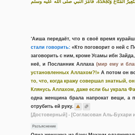
«يرُ المَتَاعَ وَتَجْحَدُهُ، فَأَمَرَ النبي صلى الله عليه وسلم
‘Аиша передаёт, что в своё время кура
стали говорить:
«Кто поговорит о ней с 
заговорить с ним, кроме Усамы ибн Зайд
неё, и Посланник Аллаха
(мир ему и бла
установленных Аллахом?!»
А потом он вс
то, что, когда кражу совершал знатный, о
Клянусь Аллахом, даже если бы украла Фа
одна женщина брала напрокат вещи, а 
отрубить ей руку.
[Достоверный]
- [Согласован Аль-Бухари 
Разъяснение
Одна женщина из бану Махзум одалживала