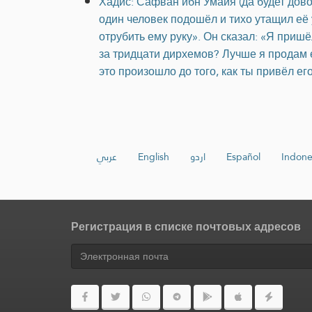
Хадис: Сафван ибн Умайя (да будет дово
один человек подошёл и тихо утащил её 
отрубить ему руку». Он сказал: «Я пришё
за тридцати дирхемов? Лучше я продам е
это произошло до того, как ты привёл е
عربي
English
اردو
Español
Indone
Регистрация в списке почтовых адресов