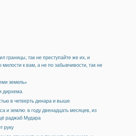
л границы, так не преступайте же их, и
 милости к вам, а не по забывчивости, так не
семи земель»
и дирхема.
стью в четверть динара и выше.
са и землю: в году двенадцать месяцев, из
ещё раджаб Мудара
т руку