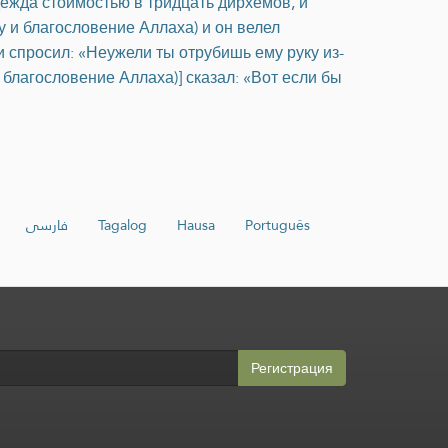
дежда стоимостью в тридцать дирхемов, и
у и благословение Аллаха) и он велел
и спросил: «Неужели ты отрубишь ему руку из-
 благословение Аллаха)] сказал: «Вот если бы
فارسی
Tagalog
Hausa
Português
Регистрация