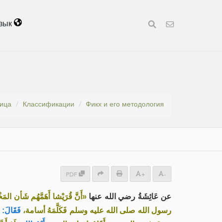
зык
ница
Классификации
Фикх и его методология
PDF
+
-
عن عَائِشَةُ رضي الله عنها
أَنَّ قُرَيْشا أَهَمَّهُم شَأن المَ،
رسول الله صلى الله عليه وسلم فَكَلَّمَهُ أسامة،
فَقَالَ:
،