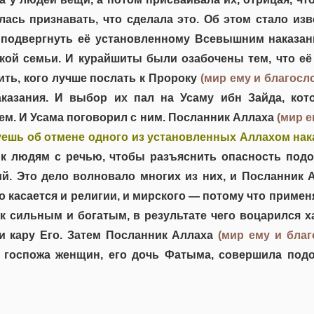
лась признавать, что сделала это. Об этом стало из
 подвергнуть её установленному Всевышним наказани
кой семьи. И курайшиты были озабочены тем, что её
ить, кого лучше послать к Пророку
(мир ему и благосл
аказания. И выбор их пал на Усаму ибн Зайда, к
м. И Усама поговорил с ним. Посланник Аллаха
(мир е
ешь об отмене одного из установленных Аллахом нак
к людям с речью, чтобы разъяснить опасность под
й. Это дело волновало многих из них, и Посланник
то касается и религии, и мирского — потому что прим
к сильным и богатым, в результате чего воцарился ха
 и кару Его. Затем Посланник Аллаха
(мир ему и благ
ы госпожа женщин, его дочь Фатыма, совершила под