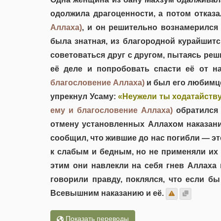
одолжила драгоценности, а потом отказа
Аллаха)
, и он решительно вознамерился
была знатная, из благородной курайшитс
советоваться друг с другом, пытаясь реш
её деле и попробовать спасти её от н
благословение Аллаха)
и был его любимце
упрекнул Усаму:
«Неужели ты ходатайству
ему и благословение Аллаха)
обратился 
отмену установленных Аллахом наказани
сообщил, что жившие до нас погибли — э
к слабым и бедным, но не применяли их 
этим они навлекли на себя гнев Аллаха
говорили правду, поклялся, что если б
Всевышним наказанию и её.
Показать переводы