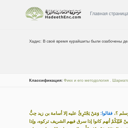
Главная страниц
Хадис:
В своё время курайшиты были озабочены де
Классификация:
Фикх и его методология
.
Шариатс
 وسلم ؟
فقالوا:
وَمَنْ يَجْتَرِئُ عليه إلا أسامة بن زيد حِبُّ
ين مِنْ قَبْلِكُمْ أنهم كانوا إذا سرق فيهم الشريف تركوه، وإذا