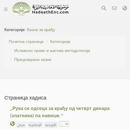
Категорије:
Казна за крађу
Почетна страница
Категорије
Исламско право и његова методологија
Прецизиране казне
Страница хадиса
„Рука се одсеца за крађу од четврт динара
(златника) па навише.“
الأوردية
الإنجليزية
عربي