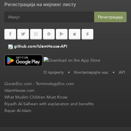
Регистрација на мејлинг листу
Регистрација
github.com/IslamHouse-API
О пројекту
•
Контактирајте нас
•
API
QuranEnc.com
-
TerminologyEnc.com
IslamHouse.com
What Muslim Children Must Know
Riyadh Al-Salheen with explanation and benefits
Bayan Al-Islam