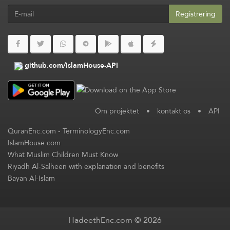
Registrering
github.com/IslamHouse-API
Om projektet
•
kontakt os
•
API
QuranEnc.com
-
TerminologyEnc.com
IslamHouse.com
What Muslim Children Must Know
Riyadh Al-Salheen with explanation and benefits
Bayan Al-Islam
HadeethEnc.com © 2026