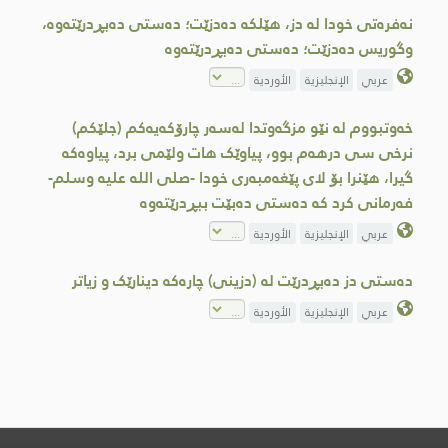
نەفرەتی خودا لە دز، هێلکە دەدزێت؛ دەستی دەبڕدرێتەوە،
وگوریس دەدزێت؛ دەستی دەبڕدرێتەوە
عربي
الإنجليزية
الأوردية
خەوتبووم لە نێو مزگەوتدا لەسەر چارۆکەیەکم (جلێکم)
نرخی سی درهەم بوو، پیاوێک هات ولێمی برد، پیاوەکە
گیرا، هێنرا بۆ لای پێغەمبەری خودا -صلى اللە علیە وسلم-
فەرمانى کرد کە دەستی دەبێت ببڕدرێتەوە
عربي
الإنجليزية
الأوردية
دەستی دز دەبڕدرێت لە (دزینی) چارەكە دینارێک و زیاتر
عربي
الإنجليزية
الأوردية