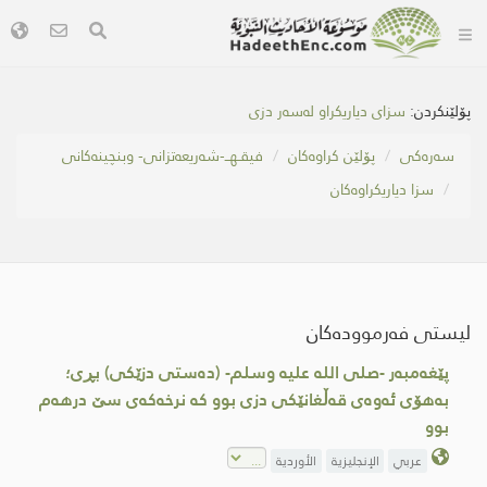
پۆلێنکردن:
سزای دیاریکراو لەسەر دزی
سه‌ره‌كی
پۆلێن کراوەکان
فیقـهــ-شەریعەتزانی- وبنچینەکانی
سزا دیاریكراوەكان
لیستی فەرموودەکان
پێغەمبەر -صلى اللە علیە وسلم- (دەستی دزێکی) بڕی؛
بەهۆی ئەوەى قەڵغانێکی دزی بوو کە نرخەکەى سێ درهەم
بوو
عربي
الإنجليزية
الأوردية