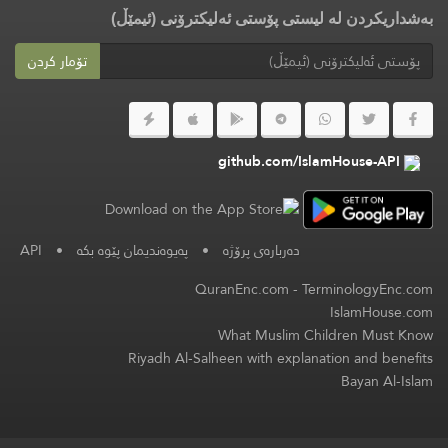
بەشداریکردن لە لیستی پۆستی ئەلیکترۆنی (ئیمێڵ)
تۆمار کردن
github.com/IslamHouse-API
دەربارەی پرۆژە
•
په‌یوه‌ندیمان پێوه‌ بكه‌
•
API
QuranEnc.com
-
TerminologyEnc.com
IslamHouse.com
What Muslim Children Must Know
Riyadh Al-Salheen with explanation and benefits
Bayan Al-Islam