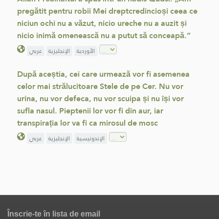
pregătit pentru robii Mei dreptcredincioși ceea ce
niciun ochi nu a văzut, nicio ureche nu a auzit și
nicio inimă omenească nu a putut să conceapă.”
الأوردية
الإنجليزية
عربي
După aceștia, cei care urmează vor fi asemenea
celor mai strălucitoare Stele de pe Cer. Nu vor
urina, nu vor defeca, nu vor scuipa și nu își vor
sufla nasul. Pieptenii lor vor fi din aur, iar
transpirația lor va fi ca mirosul de mosc
الإندونيسية
الإنجليزية
عربي
Înscrie-te în lista de email