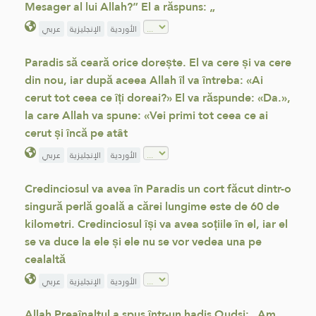
Mesager al lui Allah?” El a răspuns: „
الأوردية
الإنجليزية
عربي
Paradis să ceară orice dorește. El va cere și va cere
din nou, iar după aceea Allah îl va întreba: «Ai
cerut tot ceea ce îți doreai?» El va răspunde: «Da.»,
la care Allah va spune: «Vei primi tot ceea ce ai
cerut și încă pe atât
الأوردية
الإنجليزية
عربي
Credinciosul va avea în Paradis un cort făcut dintr-o
singură perlă goală a cărei lungime este de 60 de
kilometri. Credinciosul își va avea soțiile în el, iar el
se va duce la ele și ele nu se vor vedea una pe
cealaltă
الأوردية
الإنجليزية
عربي
Allah Preaînaltul a spus într-un hadis Qudsi: „Am