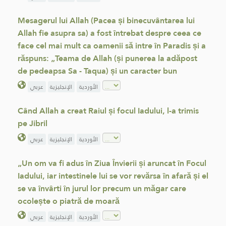
Mesagerul lui Allah (Pacea și binecuvântarea lui
Allah fie asupra sa) a fost întrebat despre ceea ce
face cel mai mult ca oamenii să intre în Paradis și a
răspuns: „Teama de Allah (și punerea la adăpost
de pedeapsa Sa - Taqua) și un caracter bun
الأوردية
الإنجليزية
عربي
Când Allah a creat Raiul și focul Iadului, l-a trimis
pe Jibril
الأوردية
الإنجليزية
عربي
„Un om va fi adus în Ziua Învierii și aruncat în Focul
Iadului, iar intestinele lui se vor revărsa în afară și el
se va învârti în jurul lor precum un măgar care
ocolește o piatră de moară
الأوردية
الإنجليزية
عربي