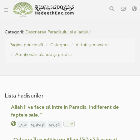
Categorii:
Descrierea Paradisului și a Iadului
Pagina principală
Categorii
Virtuți și maniere
Atenționări blânde și predici
Lista hadisurilor
Allah îl va face să intre în Paradis, indiferent de
faptele sale.”
الأوردية
الإنجليزية
عربي
„Cel care Îl va întâlni pe Allah fără să fi asociat