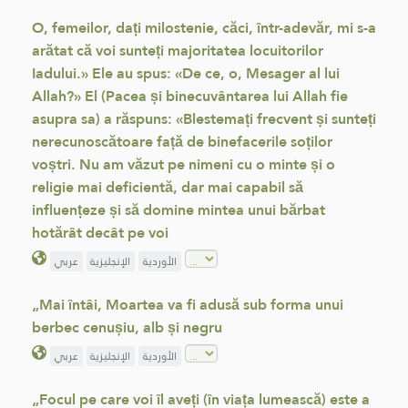
O, femeilor, dați milostenie, căci, într-adevăr, mi s-a
arătat că voi sunteți majoritatea locuitorilor
Iadului.» Ele au spus: «De ce, o, Mesager al lui
Allah?» El (Pacea și binecuvântarea lui Allah fie
asupra sa) a răspuns: «Blestemați frecvent și sunteți
nerecunoscătoare față de binefacerile soților
voștri. Nu am văzut pe nimeni cu o minte și o
religie mai deficientă, dar mai capabil să
influențeze și să domine mintea unui bărbat
hotărât decât pe voi
الأوردية
الإنجليزية
عربي
„Mai întâi, Moartea va fi adusă sub forma unui
berbec cenușiu, alb și negru
الأوردية
الإنجليزية
عربي
„Focul pe care voi îl aveți (în viața lumească) este a