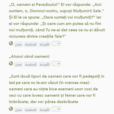
„O, oameni ai Paradisului!” Ei vor răspunde: „Aici
suntem, o, Domnul nostru, supuși Mulțumirii Sale.”
Și El le va spune: „Oare sunteți voi mulțumiți?” Iar
ei vor răspunde: „Și oare cum am putea să nu fim
noi mulțumiți, când Tu ne-ai dat ceea ce nu ai dăruit
niciuneia dintre creațiile Tale?”
الأوردية
الإنجليزية
عربي
„Atunci când oamenii
الأوردية
الإنجليزية
عربي
„Sunt două tipuri de oameni care vor fi pedepsiți în
Iad pe care nu le-am văzut (în vremea mea):
oameni care au niște bice asemeni unor cozi de
vaci cu care lovesc oamenii și femei care vor fi
îmbrăcate, dar vor părea dezbrăcate
الأوردية
الإنجليزية
عربي