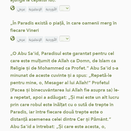
الأوردية
الإنجليزية
عربي
„În Paradis există o piață, în care oamenii merg în
fiecare Vineri
الأوردية
الإنجليزية
عربي
„O Abu Sa'id, Paradisul este garantat pentru cel
care este mulțumit de Allah ca Domn, de Islam ca
Religie și de Mohammed ca Profet.” Abu Sa'id s-a
minunat de aceste cuvinte și a spus: „Repetă-le
pentru mine, o, Mesager al lui Allah!” Profetul
(Pacea și binecuvântarea lui Allah fie asupra sa) le-
a repetat, apoi a adăugat: „Și mai este un alt lucru
prin care robul este înălțat cu o sută de trepte în
Paradis, iar între fiecare două trepte este o
distanță asemenea celei dintre Cer și Pământ.”
Abu Sa'id a întrebat: „Și care este acesta, o,