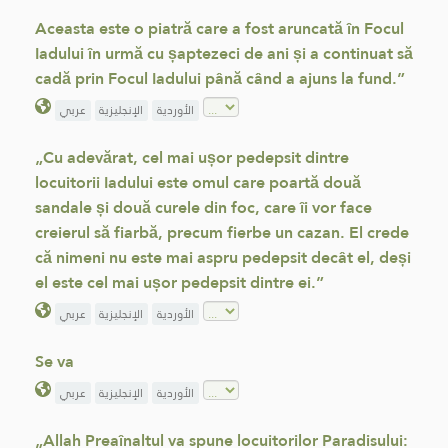
Aceasta este o piatră care a fost aruncată în Focul
Iadului în urmă cu șaptezeci de ani și a continuat să
cadă prin Focul Iadului până când a ajuns la fund.”
الأوردية
الإنجليزية
عربي
„Cu adevărat, cel mai ușor pedepsit dintre
locuitorii Iadului este omul care poartă două
sandale și două curele din foc, care îi vor face
creierul să fiarbă, precum fierbe un cazan. El crede
că nimeni nu este mai aspru pedepsit decât el, deși
el este cel mai ușor pedepsit dintre ei.”
الأوردية
الإنجليزية
عربي
Se va
الأوردية
الإنجليزية
عربي
„Allah Preaînaltul va spune locuitorilor Paradisului: