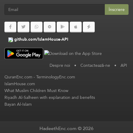
Înscriere
github.com/IslamHouse-API
Despre noi
•
Contactează-ne
•
API
QuranEnc.com
-
TerminologyEnc.com
IslamHouse.com
What Muslim Children Must Know
Riyadh Al-Salheen with explanation and benefits
Bayan Al-Islam
HadeethEnc.com © 2026