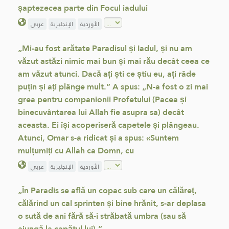
șaptezecea parte din Focul iadului
الأوردية
الإنجليزية
عربي
„Mi-au fost arătate Paradisul și Iadul, și nu am
văzut astăzi nimic mai bun și mai rău decât ceea ce
am văzut atunci. Dacă ați ști ce știu eu, ați râde
puțin și ați plânge mult.” A spus: „N-a fost o zi mai
grea pentru companionii Profetului (Pacea și
binecuvântarea lui Allah fie asupra sa) decât
aceasta. Ei își acoperiseră capetele și plângeau.
Atunci, Omar s-a ridicat și a spus: «Suntem
mulțumiți cu Allah ca Domn, cu
الأوردية
الإنجليزية
عربي
„În Paradis se află un copac sub care un călăreț,
călărind un cal sprinten și bine hrănit, s-ar deplasa
o sută de ani fără să-i străbată umbra (sau să
ajungă la capătul lui).”