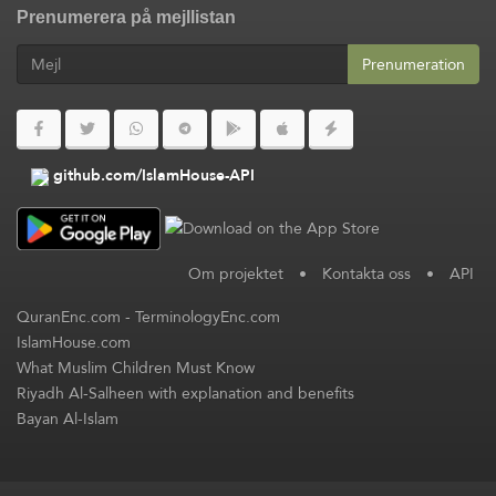
Prenumerera på mejllistan
Prenumeration
github.com/IslamHouse-API
Om projektet
•
Kontakta oss
•
API
QuranEnc.com
-
TerminologyEnc.com
IslamHouse.com
What Muslim Children Must Know
Riyadh Al-Salheen with explanation and benefits
Bayan Al-Islam