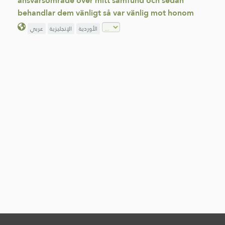
ansvarsområde över mitt samfund och sedan
behandlar dem vänligt så var vänlig mot honom
الأوردية
الإنجليزية
عربي