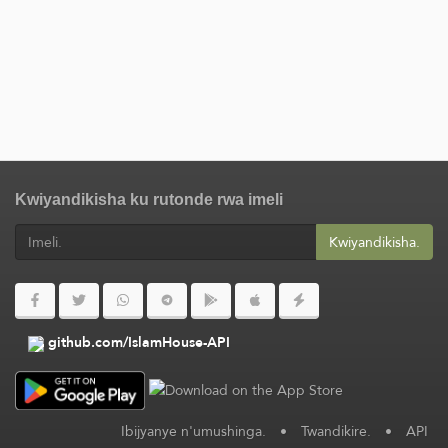
Kwiyandikisha ku rutonde rwa imeli
Kwiyandikisha.
github.com/IslamHouse-API
Ibijyanye n'umushinga.
•
Twandikire.
•
API