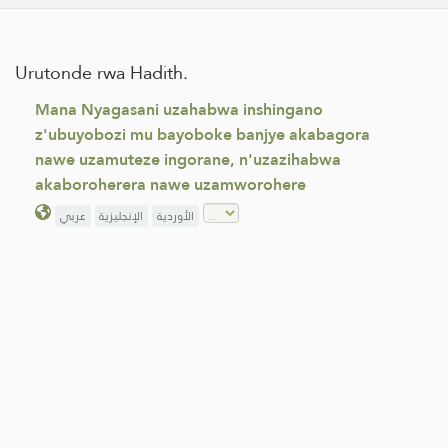
Urutonde rwa Hadith.
Mana Nyagasani uzahabwa inshingano
z'ubuyobozi mu bayoboke banjye akabagora
nawe uzamuteze ingorane, n'uzazihabwa
akaboroherera nawe uzamworohere
الأوردية
الإنجليزية
عربي