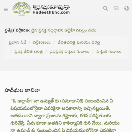
ప్రత్యేక వర్గీకరణ:
దైవ ప్రవక్త సల్లల్లాహు అలైహి వసల్లం దయ
ప్రధాన పేజీ
వర్గీకరణలు
జీవితచరిత్ర మరియు చరిత్ర
ప్రవక్త జీవిత చరిత్ర
దైవప్రవక్త పుట్టుక గుణాలు
పుట్టుక గుణాలు
హదీథుల జాబితా
“ఓ అల్లాహ్! నా ఉమ్మత్ కు (సమాజానికి) సంబంధించిన ఏ
విషయములోనైనా ఎవరికైనా అధికారాన్ని ఇచ్చినట్లయితే,
అతడు దాని ద్వారా ప్రజలను కష్టాలకు, కఠిన పరిస్థితులకు
గురిచేస్తే, నీవు కూడా అతడిని కాఠిన్యానికి గురి చేయి. మరియు
నా ఉమ్మత్ కు సంబంధించిన ఏ విషయములోనైనా ఎవరికైనా