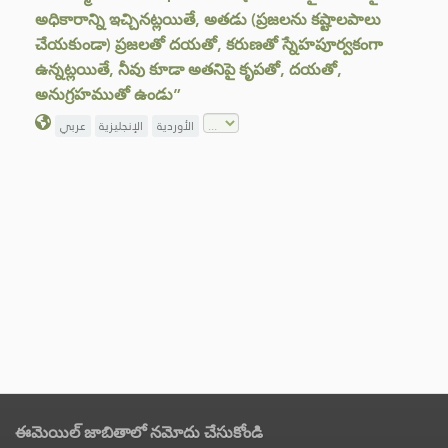
అధికారాన్ని ఇచ్చినట్లయితే, అతడు (ప్రజలను కష్టాలపాలు
చేయకుండా) ప్రజలతో దయతో, కరుణతో స్నేహపూర్వకంగా
ఉన్నట్లయితే, నీవు కూడా అతనిపై కృపతో, దయతో,
అనుగ్రహముతో ఉండు”
الأوردية
الإنجليزية
عربي
ఈమెయిల్ జాబితాలో నమోదు చేసుకోండి