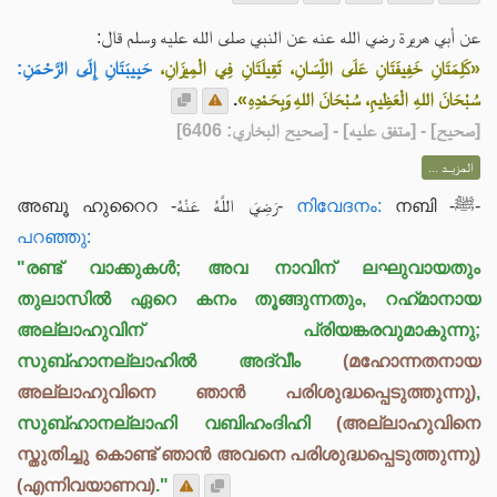
عن أبي هريرة رضي الله عنه عن النبي صلى الله عليه وسلم قال:
«كَلِمَتَانِ خَفِيفَتَانِ عَلَى اللِّسَانِ، ثَقِيلَتَانِ فِي الْمِيزَانِ،
حَبِيبَتَانِ إِلَى الرَّحْمَنِ:
.
سُبْحَانَ اللهِ الْعَظِيمِ، سُبْحَانَ اللهِ وَبِحَمْدِهِ»
] - [متفق عليه] - [صحيح البخاري: 6406]
صحيح
[
المزيــد ...
അബൂ ഹുറൈറ -رَضِيَ اللَّهُ عَنْهُ-
നിവേദനം:
നബി -ﷺ-
പറഞ്ഞു:
"രണ്ട് വാക്കുകൾ; അവ നാവിന് ലഘുവായതും
തുലാസിൽ ഏറെ കനം തൂങ്ങുന്നതും, റഹ്‌മാനായ
അല്ലാഹുവിന് പ്രിയങ്കരവുമാകുന്നു;
സുബ്ഹാനല്ലാഹിൽ അദ്വീം
(മഹോന്നതനായ
അല്ലാഹുവിനെ ഞാൻ പരിശുദ്ധപ്പെടുത്തുന്നു)
,
സുബ്ഹാനല്ലാഹി വബിഹംദിഹി
(അല്ലാഹുവിനെ
സ്തുതിച്ചു കൊണ്ട് ഞാൻ അവനെ പരിശുദ്ധപ്പെടുത്തുന്നു)
(എന്നിവയാണവ)
."