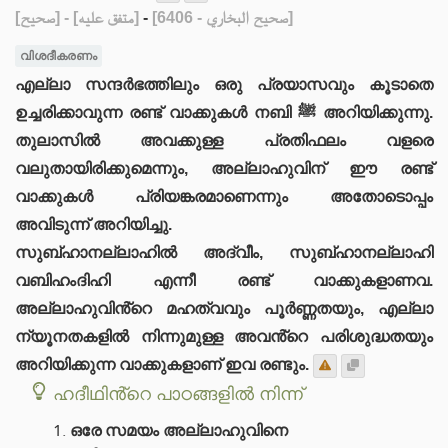
[صحيح]
- [متفق عليه]
-
[صحيح البخاري - 6406]
വിശദീകരണം
എല്ലാ സന്ദർഭത്തിലും ഒരു പ്രയാസവും കൂടാതെ
ഉച്ചരിക്കാവുന്ന രണ്ട് വാക്കുകൾ നബി ﷺ അറിയിക്കുന്നു.
തുലാസിൽ അവക്കുള്ള പ്രതിഫലം വളരെ
വലുതായിരിക്കുമെന്നും, അല്ലാഹുവിന് ഈ രണ്ട്
വാക്കുകൾ പ്രിയങ്കരമാണെന്നും അതോടൊപ്പം
അവിടുന്ന് അറിയിച്ചു.
സുബ്ഹാനല്ലാഹിൽ അദ്വീം, സുബ്ഹാനല്ലാഹി
വബിഹംദിഹി എന്നീ രണ്ട് വാക്കുകളാണവ.
അല്ലാഹുവിൻ്റെ മഹത്വവും പൂർണ്ണതയും, എല്ലാ
ന്യൂനതകളിൽ നിന്നുമുള്ള അവൻ്റെ പരിശുദ്ധതയും
അറിയിക്കുന്ന വാക്കുകളാണ് ഇവ രണ്ടും.
ഹദീഥിൻ്റെ പാഠങ്ങളിൽ നിന്ന്
ഒരേ സമയം അല്ലാഹുവിനെ