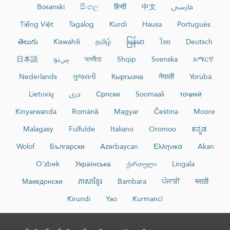
Bosanski
සිංහල
हिन्दी
中文
فارسی
Tiếng Việt
Tagalog
Kurdî
Hausa
Português
తెలుగు
Kiswahili
தமிழ்
မြန်မာ
ไทย
Deutsch
日本語
پښتو
অসমীয়া
Shqip
Svenska
አማርኛ
Nederlands
ગુજરાતી
Кыргызча
नेपाली
Yorùbá
Lietuvių
دری
Српски
Soomaali
тоҷикӣ
Kinyarwanda
Română
Magyar
Čeština
Moore
Malagasy
Fulfulde
Italiano
Oromoo
ಕನ್ನಡ
Wolof
Български
Azərbaycan
Ελληνικά
Akan
O‘zbek
Українська
ქართული
Lingala
Македонски
ភាសាខ្មែរ
Bambara
ਪੰਜਾਬੀ
मराठी
Kirundi
Yao
Kurmancî