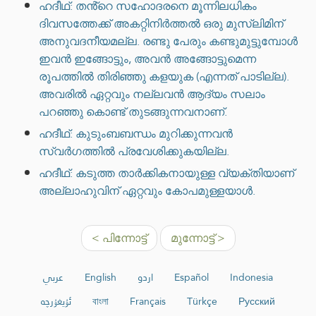
ഹദീഥ്: തൻ്റെ സഹോദരനെ മൂന്നിലധികം
ദിവസത്തേക്ക് അകറ്റിനിർത്തൽ ഒരു മുസ്ലിമിന്
അനുവദനീയമല്ല. രണ്ടു പേരും കണ്ടുമുട്ടുമ്പോൾ
ഇവൻ ഇങ്ങോട്ടും, അവൻ അങ്ങോട്ടുമെന്ന
രൂപത്തിൽ തിരിഞ്ഞു കളയുക (എന്നത് പാടില്ല).
അവരിൽ ഏറ്റവും നല്ലവൻ ആദ്യം സലാം
പറഞ്ഞു കൊണ്ട് തുടങ്ങുന്നവനാണ്.
ഹദീഥ്: കുടുംബബന്ധം മുറിക്കുന്നവൻ
സ്വർഗത്തിൽ പ്രവേശിക്കുകയില്ല.
ഹദീഥ്: കടുത്ത താർക്കികനായുള്ള വ്യക്തിയാണ്
അല്ലാഹുവിന് ഏറ്റവും കോപമുള്ളയാൾ.
< പിന്നോട്ട്
മുന്നോട്ട് >
عربي
English
اردو
Español
Indonesia
ئۇيغۇرچە
বাংলা
Français
Türkçe
Русский