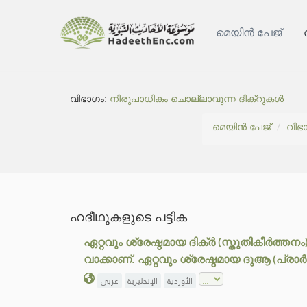
മെയിൻ പേജ്
വിഭാഗം:
നിരുപാധികം ചൊല്ലാവുന്ന ദിക്റുകൾ
മെയിൻ പേജ്
വിഭ
ഹദീഥുകളുടെ പട്ടിക
ഏറ്റവും ശ്രേഷ്ഠമായ ദിക്ർ (സ്തുതികീർത
വാക്കാണ്. ഏറ്റവും ശ്രേഷ്ഠമായ ദുആ (പ്ര
الأوردية
الإنجليزية
عربي