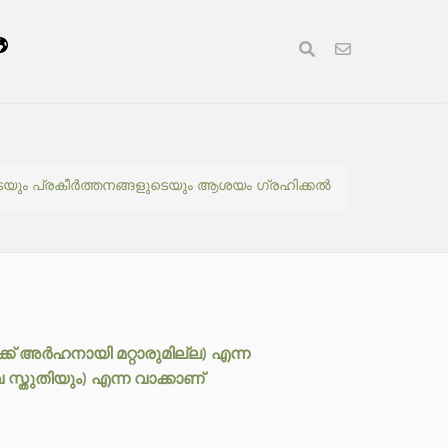
െയും പ്രകീർത്തനങ്ങളുടെയും ആശയം ഗ്രഹിക്കൽ
ക് അർഹനായി മറ്റാരുമില്ല) എന്ന
സ്തുതിയും) എന്ന വാക്കാണ്