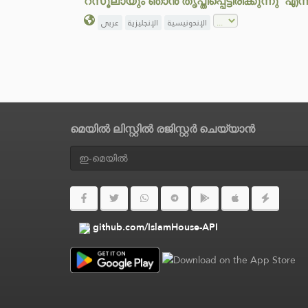
റസൂലായും ഞാൻ തൃപ്തിപ്പെട്ടിരിക്കുന്നു'
الإندونيسية
الإنجليزية
عربي
മെയിൽ ലിസ്റ്റിൽ രജിസ്റ്റർ ചെയ്യാൻ
github.com/IslamHouse-API