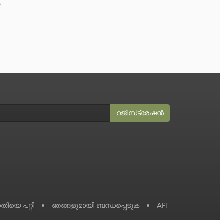
ു
റജിസ്‌ട്രേഷൻ
ധതിയെ പറ്റി
•
ഞങ്ങളുമായി ബന്ധപ്പെടുക
•
API