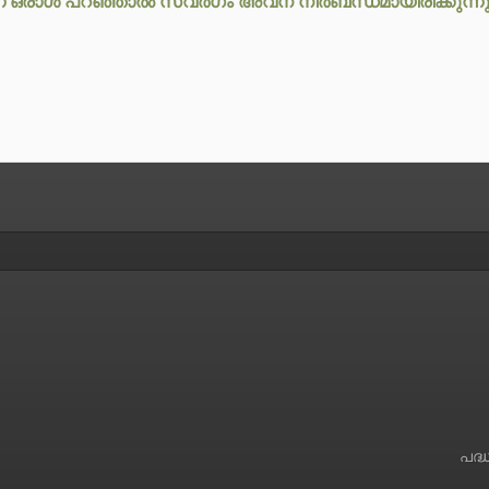
 എന്ന് ഒരാൾ പറഞ്ഞാൽ സ്വർഗം അവന് നിർബന്ധമായിരിക്കുന്ന
പദ്