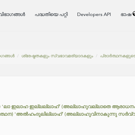
വിഭാഗങ്ങൾ
പദ്ധതിയെ പറ്റി
Developers API
ഭാഷ
ാഗങ്ങൾ
ശ്രേഷ്ഠതകളും സ്വഭാവമര്യാദകളും
പ്രാർത്ഥനകളുട
്തനം) 'ലാ ഇലാഹ ഇല്ലല്ലാഹ്' (അല്ലാഹുവല്ലാതെ ആരാധനക്
ാർത്ഥന) 'അൽഹംദുലില്ലാഹ്' (അല്ലാഹുവിനാകുന്നു സർവ്വ 