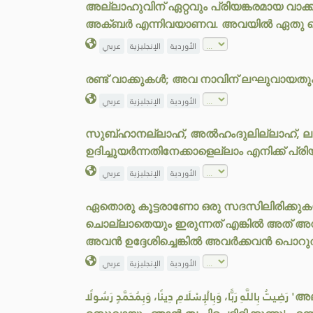
അല്ലാഹുവിന് ഏറ്റവും പ്രിയങ്കരമായ വ
അക്ബർ എന്നിവയാണവ. അവയിൽ ഏതു കൊണ്ട്
الأوردية
الإنجليزية
عربي
രണ്ട് വാക്കുകൾ; അവ നാവിന് ലഘുവായതും
الأوردية
الإنجليزية
عربي
സുബ്ഹാനല്ലാഹ്, അൽഹംദുലില്ലാഹ്, ല
ഉദിച്ചുയർന്നതിനേക്കാളെല്ലാം എനിക്ക് പ്രിയങ
الأوردية
الإنجليزية
عربي
ഏതൊരു കൂട്ടരാണോ ഒരു സദസിലിരിക്കുകയു
ചൊല്ലാതെയും ഇരുന്നത് എങ്കിൽ അത് അവർ
അവൻ ഉദ്ദേശിച്ചെങ്കിൽ അവർക്കവൻ പൊറുത
الأوردية
الإنجليزية
عربي
رَضِيتُ بِاللَّهِ رَبًّا، وَبِالْإِسْلَامِ دِينًا، وَبِمُحَمَّدٍ رَسُولًا 'അല്ലാഹുവിനെ എൻ്റെ റബ്ബായും, ഇസ്‌ലാമിനെ എൻ്റെ ദീനായും, മുഹമ്മദ് നബി -ﷺ- യെ എൻ്റെ