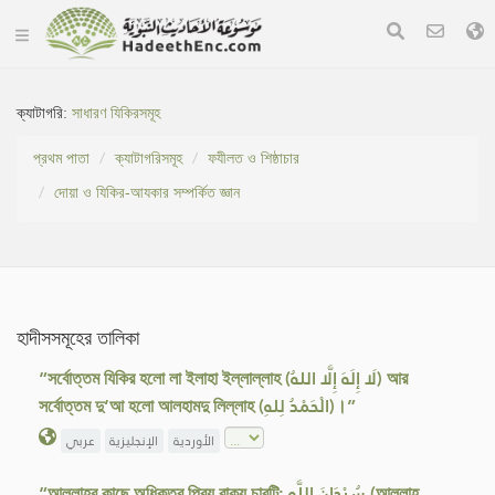
ক্যাটাগরি:
সাধারণ যিকিরসমূহ
প্রথম পাতা
ক্যাটাগরিসমূহ
ফযীলত ও শিষ্ঠাচার
দোয়া ও যিকির-আযকার সম্পর্কিত জ্ঞান
হাদীসসমূহের তালিকা
“সর্বোত্তম যিকির হলো লা ইলাহা ইল্লাল্লাহ (لَا إِلَهَ إِلَّا اللهُ) আর
সর্বোত্তম দু‘আ হলো আলহামদু লিল্লাহ (الْحَمْدُ لِلهِ)।”
الأوردية
الإنجليزية
عربي
“আল্লাহর কাছে অধিকতর প্রিয় বাক্য চারটি: سُبْحَانَ اللَّهِ (আল্লাহ