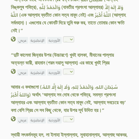
নিঙ্কলুষ পবিত্র), وَالْحَمْدُ لِلَّهِ (যাবতীয় প্রশংসা আল্লাহর) وَلاَ إِلَهَ إِلاَّ
اللَّهُ (এক আল্লাহ ব্যতীত কোন সত্য মাবূদ নেই) এবং اللَّهُ أَكْبَرُ (আল্লাহ
সর্বমহান)। এগুলোর যে কোনটি দিয়ে তুমি শুরু কর, তাতে তোমার কোন ক্ষতি
নেই।”
الأوردية
الإنجليزية
عربي
“দুটি কালেমা জিহ্বার উপর (উচ্চারণে) খুবই হালকা, মীযানের পাল্লায়
অত্যন্ত ভারী, রাহমান (পরম দয়ালু আল্লাহ) এর কাছে খুবই প্রিয়
الأوردية
الإنجليزية
عربي
আমার এ কথাগুলো (سُبْحَانَ اللهِ، وَالْحَمْدُ لِلهِ، وَلَا إِلَهَ إِلَّا اللهُ،
وَاللهُ أَكْبَرُ) অর্থাৎ ‘আল্লাহ সব দোষ থেকে পবিত্র, সমস্ত প্রশংসা
আল্লাহর এবং আল্লাহ ব্যতীত কোন সত্য মাবূদ নেই, আল্লাহ সবচেয়ে বড়’
বলা বেশি প্রিয় সে সব কিছু থেকে, যার উপর সূর্য উদিত হয়।”
الأوردية
الإنجليزية
عربي
স্থায়ী সৎকর্মসমূহ হল, লা ইলাহা ইল্লাল্লাহ, সুবাহানাল্লাহ, আল্লাহু আকবর,