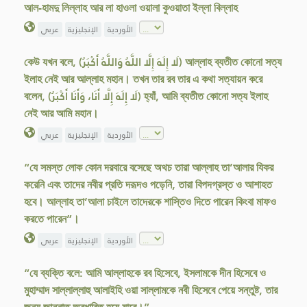
আল-হামদু লিল্লাহ আর লা হাওলা ওয়ালা কুওয়াতা ইল্লা বিল্লাহ
الأوردية
الإنجليزية
عربي
কেউ যখন বলে, (لَا إِلَهَ إِلَّا اللَّهُ وَاللَّهُ أَكْبَرُ) আল্লাহ ব্যতীত কোনো সত্য
ইলাহ নেই আর আল্লাহ মহান। তখন তার রব তার এ কথা সত্যায়ন করে
বলেন, (لَا إِلَهَ إِلَّا أَنَا، وَأَنَا أَكْبَرُ) হ্যাঁ, আমি ব্যতীত কোনো সত্য ইলাহ
নেই আর আমি মহান।
الأوردية
الإنجليزية
عربي
“যে সমস্ত লোক কোন দরবারে বসেছে অথচ তারা আল্লাহ তা’আলার যিকর
করেনি এবং তাদের নবীর প্রতি দরূদও পড়েনি, তারা বিপদগ্রস্ত ও আশাহত
হবে। আল্লাহ তা’আলা চাইলে তাদেরকে শাস্তিও দিতে পারেন কিংবা মাফও
করতে পারেন”।
الأوردية
الإنجليزية
عربي
“যে ব্যক্তি বলে: আমি আল্লাহকে রব হিসেবে, ইসলামকে দীন হিসেবে ও
মুহাম্মাদ সাল্লাল্লাহু আলাইহি ওয়া সাল্লামকে নবী হিসেবে পেয়ে সন্তুষ্ট, তার