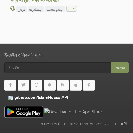
জন্য জান্নাত অবধারিত হয়ে যাবে।”
الإندونيسية
الإنجليزية
عربي
ই-মেইল তালিকায় নিবন্ধন
নিবন্ধন
github.com/IslamHouse-API
প্রকল্প সম্পর্কে
•
আমাদের সাথে যোগাযোগ করুন
•
API