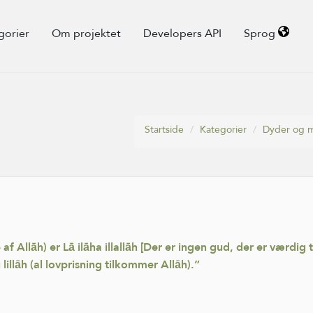
gorier
Om projektet
Developers API
Sprog
Startside
Kategorier
Dyder og 
 Allāh) er Lā ilāha illallāh [Der er ingen gud, der er værdig 
lillāh (al lovprisning tilkommer Allāh).”