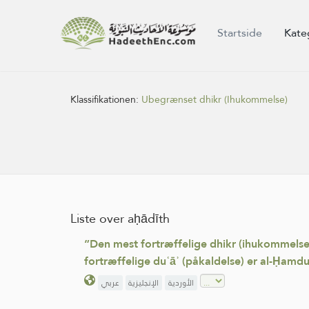
Startside
Kate
Klassifikationen:
Ubegrænset dhikr (Ihukommelse)
Liste over aḥādīth
”Den mest fortræffelige dhikr (ihukommelse af
fortræffelige duʿāʾ (påkaldelse) er al-Ḥamdu 
الأوردية
الإنجليزية
عربي