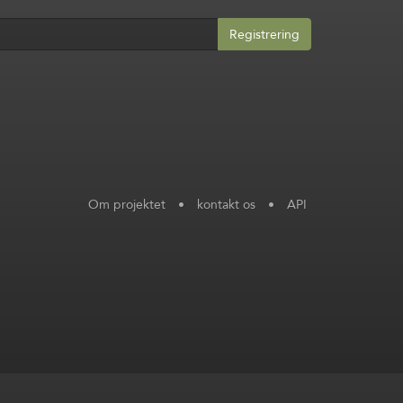
Registrering
Om projektet
•
kontakt os
•
API