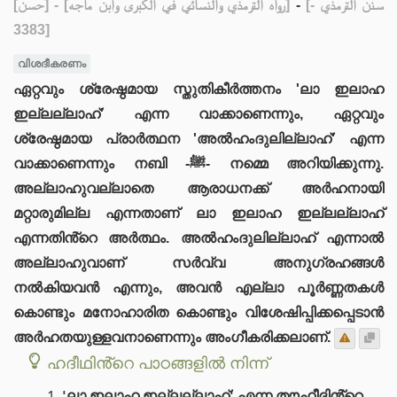
[حسن]
- [رواه الترمذي والنسائي في الكبرى وابن ماجه]
-
[سنن الترمذي -
3383]
വിശദീകരണം
ഏറ്റവും ശ്രേഷ്ഠമായ സ്തുതികീർത്തനം 'ലാ ഇലാഹ
ഇല്ലല്ലാഹ്' എന്ന വാക്കാണെന്നും, ഏറ്റവും
ശ്രേഷ്ഠമായ പ്രാർത്ഥന 'അൽഹംദുലില്ലാഹ്' എന്ന
വാക്കാണെന്നും നബി -ﷺ- നമ്മെ അറിയിക്കുന്നു.
അല്ലാഹുവല്ലാതെ ആരാധനക്ക് അർഹനായി
മറ്റാരുമില്ല എന്നതാണ് ലാ ഇലാഹ ഇല്ലല്ലാഹ്
എന്നതിൻ്റെ അർത്ഥം. അൽഹംദുലില്ലാഹ് എന്നാൽ
അല്ലാഹുവാണ് സർവ്വ അനുഗ്രഹങ്ങൾ
നൽകിയവൻ എന്നും, അവൻ എല്ലാ പൂർണ്ണതകൾ
കൊണ്ടും മനോഹാരിത കൊണ്ടും വിശേഷിപ്പിക്കപ്പെടാൻ
അർഹതയുള്ളവനാണെന്നും അംഗീകരിക്കലാണ്.
ഹദീഥിൻ്റെ പാഠങ്ങളിൽ നിന്ന്
'ലാ ഇലാഹ ഇല്ലല്ലാഹ്' എന്ന തൗഹീദിൻ്റെ