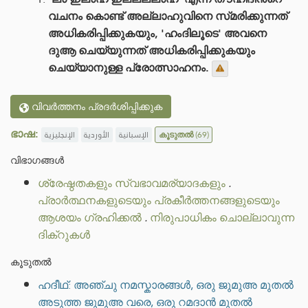
വചനം കൊണ്ട് അല്ലാഹുവിനെ സ്‌മരിക്കുന്നത്
അധികരിപ്പിക്കുകയും, 'ഹംദിലൂടെ' അവനെ
ദുആ ചെയ്യുന്നത് അധികരിപ്പിക്കുകയും
ചെയ്യാനുള്ള പ്രോത്സാഹനം.
വിവർത്തനം പ്രദർശിപ്പിക്കുക
ഭാഷ:
الإنجليزية
الأوردية
الإسبانية
കൂടുതൽ
(69)
വിഭാഗങ്ങൾ
ശ്രേഷ്ഠതകളും സ്വഭാവമര്യാദകളും
.
പ്രാർത്ഥനകളുടെയും പ്രകീർത്തനങ്ങളുടെയും
ആശയം ഗ്രഹിക്കൽ
.
നിരുപാധികം ചൊല്ലാവുന്ന
ദിക്റുകൾ
കൂടുതൽ
ഹദീഥ്: അഞ്ചു നമസ്കാരങ്ങൾ, ഒരു ജുമുഅ മുതൽ
അടുത്ത ജുമുഅ വരെ, ഒരു റമദാൻ മുതൽ