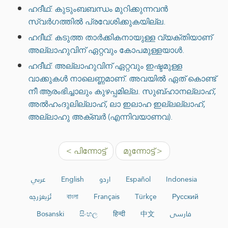
ഹദീഥ്: കുടുംബബന്ധം മുറിക്കുന്നവൻ
സ്വർഗത്തിൽ പ്രവേശിക്കുകയില്ല.
ഹദീഥ്: കടുത്ത താർക്കികനായുള്ള വ്യക്തിയാണ്
അല്ലാഹുവിന് ഏറ്റവും കോപമുള്ളയാൾ.
ഹദീഥ്: അല്ലാഹുവിന് ഏറ്റവും ഇഷ്ടമുള്ള
വാക്കുകൾ നാലെണ്ണമാണ്. അവയിൽ ഏത് കൊണ്ട്
നീ ആരംഭിച്ചാലും കുഴപ്പമില്ല. സുബ്ഹാനല്ലാഹ്,
അൽഹംദുലില്ലാഹ്, ലാ ഇലാഹ ഇല്ലല്ലാഹ്,
അല്ലാഹു അക്ബർ (എന്നിവയാണവ).
< പിന്നോട്ട്
മുന്നോട്ട് >
عربي
English
اردو
Español
Indonesia
ئۇيغۇرچە
বাংলা
Français
Türkçe
Русский
Bosanski
සිංහල
हिन्दी
中文
فارسی