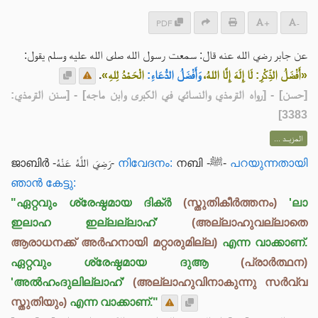
PDF
+
-
عن جابر رضي الله عنه قال: سمعت رسول الله صلى الله عليه وسلم يقول:
.
الْحَمْدُ لِلهِ»
وَأَفْضَلُ الدُّعَاءِ:
«أَفْضَلُ الذِّكْرِ: لَا إِلَهَ إِلَّا اللهُ،
] - [رواه الترمذي والنسائي في الكبرى وابن ماجه] - [سنن الترمذي:
حسن
[
3383]
المزيــد ...
ജാബിർ -رَضِيَ اللَّهُ عَنْهُ-
നിവേദനം:
നബി -ﷺ-
പറയുന്നതായി
ഞാൻ കേട്ടു:
"ഏറ്റവും ശ്രേഷ്ഠമായ ദിക്ർ
(സ്തുതികീർത്തനം)
'ലാ
ഇലാഹ ഇല്ലല്ലാഹ്'
(അല്ലാഹുവല്ലാതെ
ആരാധനക്ക് അർഹനായി മറ്റാരുമില്ല)
എന്ന വാക്കാണ്.
ഏറ്റവും ശ്രേഷ്ഠമായ ദുആ
(പ്രാർത്ഥന)
'അൽഹംദുലില്ലാഹ്'
(അല്ലാഹുവിനാകുന്നു സർവ്വ
സ്തുതിയും)
എന്ന വാക്കാണ്."