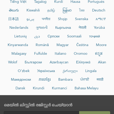
Tiếng Việt
Tagalog
Kurdî
Hausa
Português
తెలుగు
Kiswahili
தமிழ்
မြန်မာ
ไทย
Deutsch
日本語
پښتو
অসমীয়া
Shqip
Svenska
አማርኛ
Nederlands
ગુજરાતી
Кыргызча
नेपाली
Yorùbá
Lietuvių
دری
Српски
Soomaali
тоҷикӣ
Kinyarwanda
Română
Magyar
Čeština
Moore
Malagasy
Fulfulde
Italiano
Oromoo
ಕನ್ನಡ
Wolof
Български
Azərbaycan
Ελληνικά
Akan
O‘zbek
Українська
ქართული
Lingala
Македонски
ភាសាខ្មែរ
Bambara
ਪੰਜਾਬੀ
मराठी
Dansk
Kirundi
Kurmancî
Bahasa Melayu
മെയിൽ ലിസ്റ്റിൽ രജിസ്റ്റർ ചെയ്യാൻ