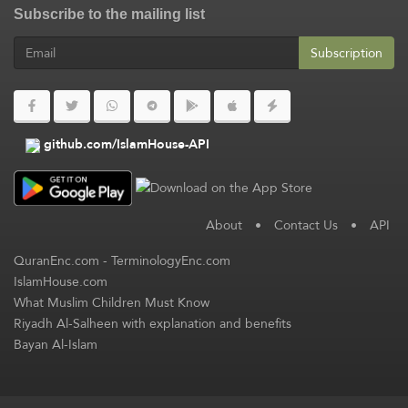
Subscribe to the mailing list
Subscription
github.com/IslamHouse-API
About
•
Contact Us
•
API
QuranEnc.com
-
TerminologyEnc.com
IslamHouse.com
What Muslim Children Must Know
Riyadh Al-Salheen with explanation and benefits
Bayan Al-Islam