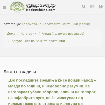
Категорија:
Керамети на Аллаховите штитеници (евлии)
Дома
Категории
Акида (исламско верување)
Верувањето во Божјите пратеници
Листа на хадиси
„Во последните времиња ќе се појави народ –
млади по години, и недоволно разумни. Ќе
изговараат убави зборови, слични на говорот
на најдобрите луѓе, но ќе излегуваат од
исламот како што стрелата излегува од