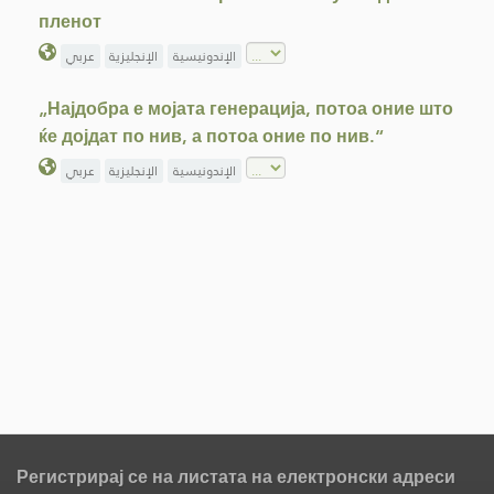
пленот
الإندونيسية
الإنجليزية
عربي
„Најдобра е мојата генерација, потоа оние што
ќе дојдат по нив, а потоа оние по нив.“
الإندونيسية
الإنجليزية
عربي
Регистрирај се на листата на електронски адреси