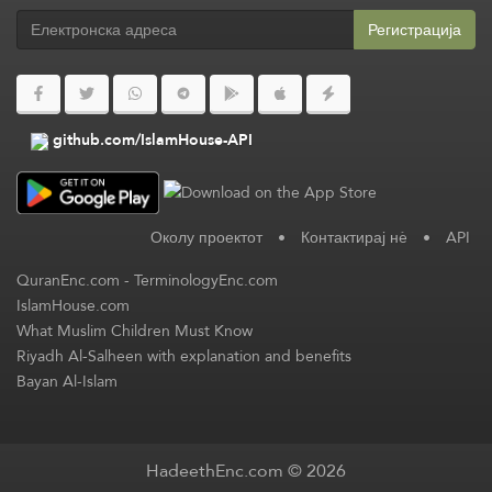
Регистрација
github.com/IslamHouse-API
Околу проектот
•
Контактирај нè
•
API
QuranEnc.com
-
TerminologyEnc.com
IslamHouse.com
What Muslim Children Must Know
Riyadh Al-Salheen with explanation and benefits
Bayan Al-Islam
HadeethEnc.com © 2026