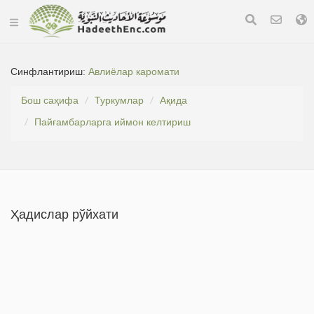
Синфлантириш:
Авлиёлар каромати
Бош саҳифа
Туркумлар
Ақида
Пайғамбарларга иймон келтириш
Ҳадислар рўйхати