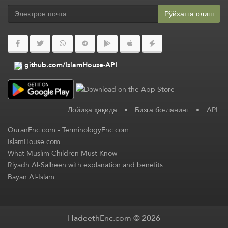
Рўйхатга олиш
github.com/IslamHouse-API
Лойиҳа ҳақида
•
Бизга боғланинг
•
API
QuranEnc.com
-
TerminologyEnc.com
IslamHouse.com
What Muslim Children Must Know
Riyadh Al-Salheen with explanation and benefits
Bayan Al-Islam
HadeethEnc.com © 2026