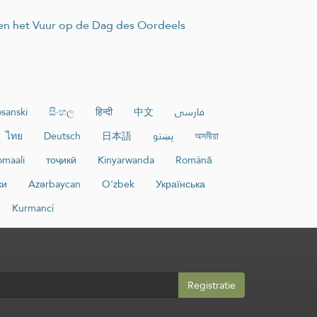
egen het Vuur op de Dag des Oordeels
sanski
සිංහල
हिन्दी
中文
فارسی
ไทย
Deutsch
日本語
پښتو
অসমীয়া
maali
тоҷикӣ
Kinyarwanda
Română
ки
Azərbaycan
O‘zbek
Українська
Kurmancî
Registratie