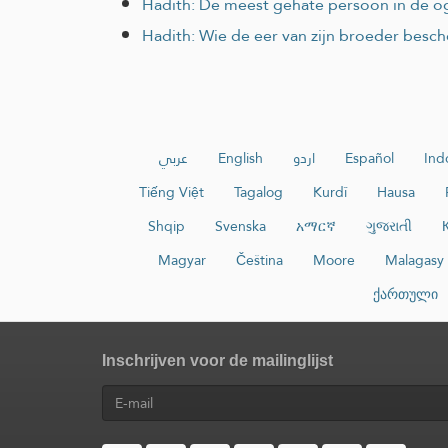
Hadith: De meest gehate persoon in de og
Hadith: Wie de eer van zijn broeder besch
عربي
English
اردو
Español
Ind
Tiếng Việt
Tagalog
Kurdî
Hausa
Shqip
Svenska
አማርኛ
ગુજરાતી
Magyar
Čeština
Moore
Malagasy
ქართული
Inschrijven voor de mailinglijst