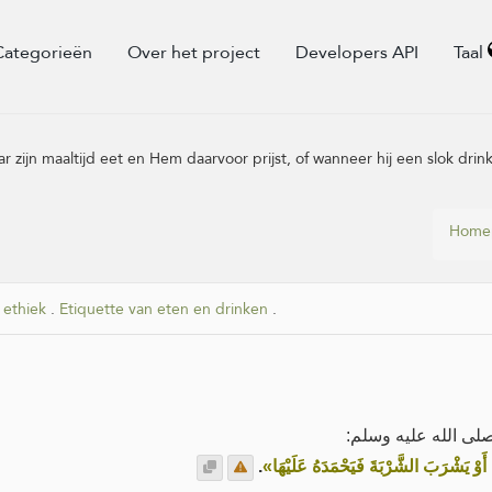
Categorieën
Over het project
Developers API
Taal
r zijn maaltijd eet en Hem daarvoor prijst, of wanneer hij een slok drin
Home
 ethiek
.
Etiquette van eten en drinken
.
صلى الله عليه وسلم
.
«، أَوْ يَشْرَبَ الشَّرْبَةَ فَيَحْمَدَهُ عَلَيْهَا