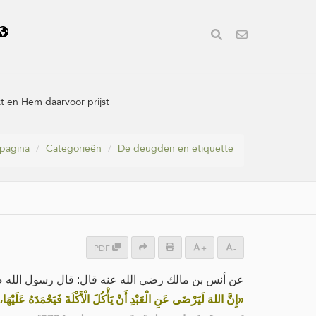
kt en Hem daarvoor prijst
pagina
Categorieën
De deugden en etiquette
PDF
+
-
عن أنس بن مالك رضي الله عنه قال: قال رسول الله :
إِنَّ اللهَ لَيَرْضَى عَنِ الْعَبْدِ أَنْ يَأْكُلَ الْأَكْلَةَ فَيَحْمَدَهُ عَلَيْهَا»