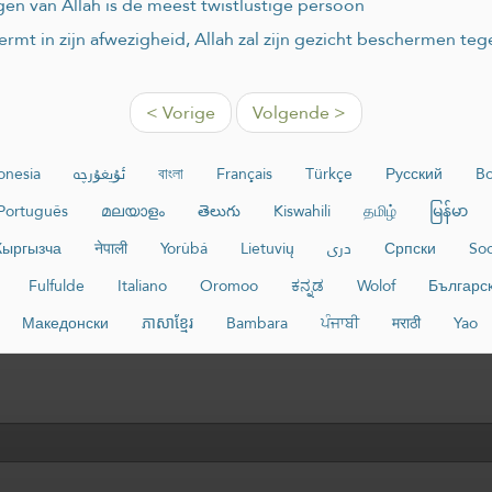
en van Allah is de meest twistlustige persoon
ermt in zijn afwezigheid, Allah zal zijn gezicht beschermen t
< Vorige
Volgende >
onesia
ئۇيغۇرچە
বাংলা
Français
Türkçe
Русский
Bo
Português
മലയാളം
తెలుగు
Kiswahili
தமிழ்
မြန်မာ
Кыргызча
नेपाली
Yorùbá
Lietuvių
دری
Српски
Soo
Fulfulde
Italiano
Oromoo
ಕನ್ನಡ
Wolof
Българс
Македонски
ភាសាខ្មែរ
Bambara
ਪੰਜਾਬੀ
मराठी
Yao