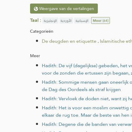
Weergave van de vertalingen
Taal :
الإنجليزية
الأوردية
الإسبانية
Meer
(64)
Categorieën
De deugden en etiquette
.
Islamitische et
Meer
Hadith: De vijf (dagelijkse) gebeden, he
voor de zonden die ertussen zijn begaan
Hadith: Sommige mensen gaan oneerlijk om 
de Dag des Oordeels als straf krijgen
Hadith: Vervloek de doden niet, want zij 
Hadith: Het is voor een moslim onwettig 
elkaar de rug toe. Maar de beste van hen
Hadith: Degene die de banden van verwant