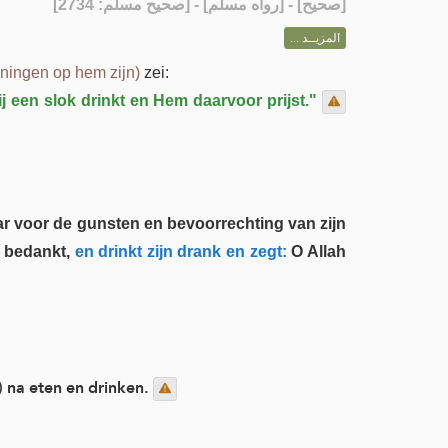
] - [رواه مسلم] - [صحيح مسلم: 2734]
صحيح
[
المزيــد ...
ningen op hem zijn)
zei:
j een slok drinkt en Hem daarvoor prijst."
ar voor de gunsten en bevoorrechting van zijn
 bedankt,
en drinkt zijn drank en zegt:
O Allah
) na eten en drinken.