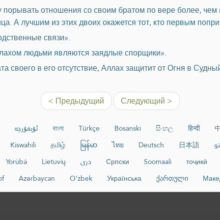
орывать отношения со своим братом по вере более, чем на т
ица. А лучшим из этих двоих окажется тот, кто первым попри
одственные связи».
лахом людьми являются заядлые спорщики».
ата своего в его отсутствие, Аллах защитит от Огня в Судны
< Предыдущий
Следующий >
ئۇيغۇرچە
বাংলা
Türkçe
Bosanski
සිංහල
हिन्दी
Kiswahili
தமிழ்
မြန်မာ
ไทย
Deutsch
日本語
و
Yorùbá
Lietuvių
دری
Српски
Soomaali
тоҷикӣ
of
Azərbaycan
O‘zbek
Українська
ქართული
Маке