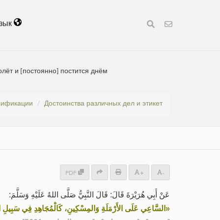
зык
лёт и [постоянно] постится днём
сификации
Достоинства различных дел и этикет
PDF
+
-
عَنْ أَبِي هُرَيْرَةَ قَالَ: قَالَ النَّبِيُّ صَلَّى اللهُ عَلَيْهِ وَسَلَّمَ:
السَّاعِي عَلَى الأَرْمَلَةِ وَالمِسْكِينِ، كَالْمُجَاهِدِ فِي سَبِيلِ اللَّهِ،»