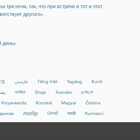
ри ночи, так, что при встрече и тот и этот
ветствует другого».
й день».
中文
فارسی
Tiếng Việt
Tagalog
Kurdî
پښت
অসমীয়া
Shqip
Svenska
አማርኛ
Kinyarwanda
Română
Magyar
Čeština
донски
ភាសាខ្មែរ
ਪੰਜਾਬੀ
मराठी
Kurmancî