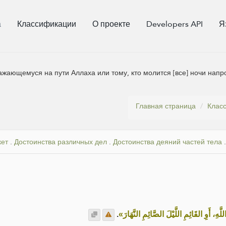
а
Классификации
О проекте
Developers API
Я
ающемуся на пути Аллаха или тому, кто молится [все] ночи напро
Главная страница
Клас
кет
.
Достоинства различных дел
.
Достоинства деяний частей тела
.
.
« أَوِ القَائِمِ اللَّيْلَ الصَّائِمِ النَّهَارَ