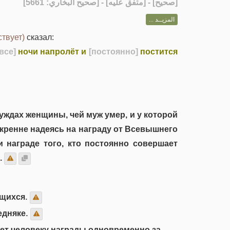
] - [متفق عليه] - [صحيح البخاري: 5661]
صحيح
[
المزيــد ...
ствует)
сказал:
[все]
ночи напролёт и
[постоянно]
постится
уждах женщины, чей муж умер, и у которой
искренне надеясь на награду от Всевышнего
и награде того, кто постоянно совершает
.
ющихся.
едняке.
ует человеку награды одновременно за