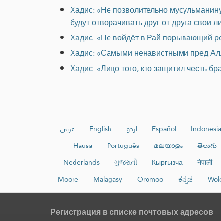
Хадис: «Не позволительно мусульманину п
будут отворачивать друг от друга свои л
Хадис: «Не войдёт в Рай порывающий р
Хадис: «Самыми ненавистными пред Ал
Хадис: «Лицо того, кто защитил честь бр
عربي
English
اردو
Español
Indonesia
Hausa
Português
മലയാളം
తెలుగు
Nederlands
ગુજરાતી
Кыргызча
नेपाली
Moore
Malagasy
Oromoo
ಕನ್ನಡ
Wol
Регистрация в списке почтовых адресов