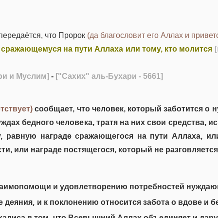
передаётся, что Пророк
(да благословит его Аллах и привет
сражающемуся на пути Аллаха или тому, кто молится
ри и Муслим]
-
["Сахих" аль-Бухари - 5661]
тствует)
сообщает, что человек, который заботится о н
 нуждах бедного человека, тратя на них свои средства, 
у, равную награде сражающегося на пути Аллаха, ил
ти, или награде постящегося, который не разговляется
заимопомощи и удовлетворению потребностей нужда
деяния, и к поклонению относится забота о вдове и б
 хадиса в том, что Всевышний Аллах объединяет и дар