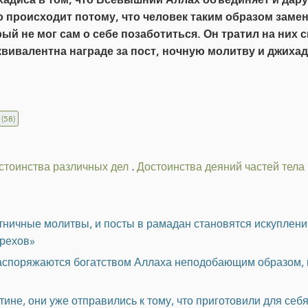
о происходит потому, что человек таким образом замени
рый не мог сам о себе позаботиться. Он тратил на них
квивалентна награде за пост, ночную молитву и джихад
(58)
стоинства различных дел
.
Достоинства деяний частей тела
ятничные молитвы, и посты в рамадан становятся искуплен
грехов»
распоряжаются богатством Аллаха неподобающим образом, 
ине, они уже отправились к тому, что приготовили для себя