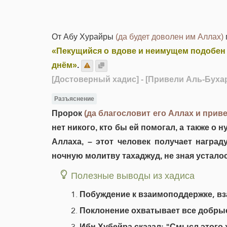
От Абу Хурайры
(да будет доволен им Аллах)
«Пекущийся о вдове и неимущем подобен 
днём»
.
[Достоверный хадис]
- [Привели Аль-Буха
Разъяснение
Пророк
(да благословит его Аллах и приве
нет никого, кто бы ей помогал, а также о
Аллаха, – этот человек получает наград
ночную молитву тахаджуд, не зная усталос
Полезные выводы из хадиса
Побуждение к взаимоподдержке, в
Поклонение охватывает все добрые 
Ибн Хубейра сказал: "Смысл этого