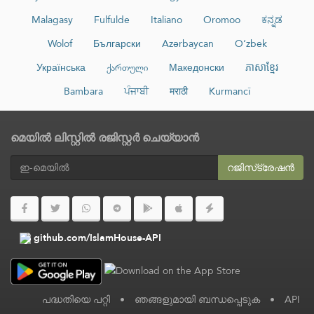
Malagasy
Fulfulde
Italiano
Oromoo
ಕನ್ನಡ
Wolof
Български
Azərbaycan
O‘zbek
Українська
ქართული
Македонски
ភាសាខ្មែរ
Bambara
ਪੰਜਾਬੀ
मराठी
Kurmancî
മെയിൽ ലിസ്റ്റിൽ രജിസ്റ്റർ ചെയ്യാൻ
റജിസ്‌ട്രേഷൻ
github.com/IslamHouse-API
പദ്ധതിയെ പറ്റി
•
ഞങ്ങളുമായി ബന്ധപ്പെടുക
•
API