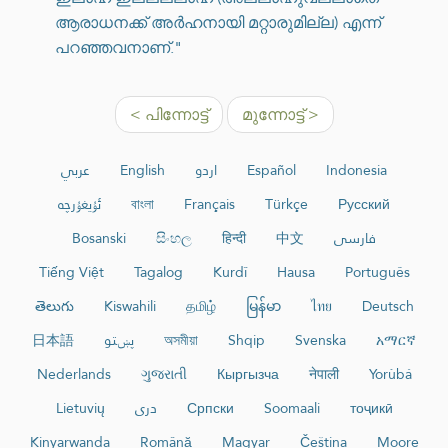
ആരാധനക്ക് അർഹനായി മറ്റാരുമില്ല) എന്ന്
പറഞ്ഞവനാണ്."
< പിന്നോട്ട്
മുന്നോട്ട് >
عربي
English
اردو
Español
Indonesia
ئۇيغۇرچە
বাংলা
Français
Türkçe
Русский
Bosanski
සිංහල
हिन्दी
中文
فارسی
Tiếng Việt
Tagalog
Kurdî
Hausa
Português
తెలుగు
Kiswahili
தமிழ்
မြန်မာ
ไทย
Deutsch
日本語
پښتو
অসমীয়া
Shqip
Svenska
አማርኛ
Nederlands
ગુજરાતી
Кыргызча
नेपाली
Yorùbá
Lietuvių
دری
Српски
Soomaali
тоҷикӣ
Kinyarwanda
Română
Magyar
Čeština
Moore