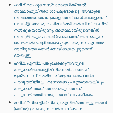
ഹദീഥ്: "യഹൂദ നസ്വാറാക്കൾക്ക് മേൽ
അല്ലാഹുവിൻ്റെ ശാപമുണ്ടാകട്ടെ! അവരുടെ
നബിമാരുടെ ഖബറുകളെ അവർ മസ്ജിദുകളാക്കി."
നബി -ﷺ- അവരുടെ പ്രവർത്തിയിൽ നിന്ന് താക്കീത്
നൽകുകയായിരുന്നു. അതല്ലായിരുന്നെങ്കിൽ
നബി -ﷺ- യുടെ ഖബർ (ജനങ്ങൾക്ക് കാണാവുന്ന
രൂപത്തിൽ) വെളിവാക്കപ്പെടുമായിരുന്നു. എന്നാൽ
അവിടുത്തെ ഖബ്ർ മസ്ജിദാക്കപ്പെടുമെന്ന്
ഭയപ്പെട്ടു.
ഹദീഥ്: എന്നില് പങ്കുചേര്ക്കുന്നവരുടെ
പങ്കുചേര്ക്കലുകളില് നിന്നെല്ലാം ഞാന്
മുക്തനാണ്. അതിനാല് ആരെങ്കിലും വല്ല
പ്രവൃത്തിയിലും എന്നോടൊപ്പം മറ്റാരെയെങ്കിലും
പങ്കുചേര്ത്താല് അവനെയും അവന്
പങ്കുചേര്ത്തതിനെയും ഞാന് ഉപേക്ഷിക്കും
ഹദീഥ്: "നിങ്ങളിൽ നിന്നും എനിക്ക് ഒരു കൂട്ടുകാരൻ
(ഖലീൽ) ഉണ്ടാകുന്നതിൽ നിന്ന് ഞാൻ