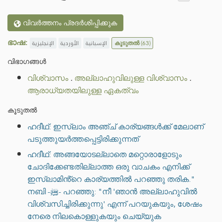
വിവർത്തനം പ്രദർശിപ്പിക്കുക
ഭാഷ:
الإنجليزية
الأوردية
الإسبانية
കൂടുതൽ
(63)
വിഭാഗങ്ങൾ
വിശ്വാസം
.
അല്ലാഹുവിലുള്ള വിശ്വാസം
.
ആരാധ്യതയിലുള്ള ഏകത്വം
കൂടുതൽ
ഹദീഥ്: ഇസ്‌ലാം അഞ്ച് കാര്യങ്ങൾക്ക് മേലാണ്
പടുത്തുയർത്തപ്പെട്ടിരിക്കുന്നത്
ഹദീഥ്: അങ്ങയോടല്ലാതെ മറ്റൊരാളോടും
ചോദിക്കേണ്ടതില്ലാത്ത ഒരു വാചകം എനിക്ക്
ഇസ്‌ലാമിൻ്റെ കാര്യത്തിൽ പറഞ്ഞു തരിക."
നബി -ﷺ- പറഞ്ഞു: "നീ 'ഞാൻ അല്ലാഹുവിൽ
വിശ്വസിച്ചിരിക്കുന്നു' എന്ന് പറയുകയും, ശേഷം
നേരെ നിലകൊള്ളുകയും ചെയ്യുക