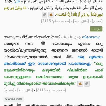
أَنَّهُ كَانَ مَعَ رَسُولِ اللهِ صَلَّى اللهُ عَلَيْهِ وَسَلَّمَ فِي بَعْضِ أَسْفَارِهِ،
قَالَ:
فَأَرْسَلَ
رَسُولُ اللهِ صَلَّى اللهُ عَلَيْهِ وَسَلَّمَ رَسُولًا -وَالنَّاسُ فِي مَبِيتِهِمْ-:
«لَا يَبْقَيَنَّ فِي رَقَبَةِ
.
بَعِيرٍ قِلَادَةٌ مِنْ وَتَرٍ أَوْ قِلَادَةٌ إِلَّا قُطِعَتْ»
] - [متفق عليه] - [صحيح مسلم: 2115]
صحيح
[
المزيــد ...
അബൂ ബശീർ അൽഅൻസ്വാരി -رَضِيَ اللَّهُ عَنْهُ-
നിവേദനം:
അദ്ദേഹം നബി -ﷺ- യോടൊപ്പം ഏതോ ഒരു
യാത്രയിലുണ്ടായിരുന്നു. അങ്ങനെ ജനങ്ങൾ രാത്രി
കിടക്കാനൊരുങ്ങുമ്പോൾ നബി -ﷺ-
ഒരു ദൂതനെ
അവരിലേക്ക് ഈ സന്ദേശവുമായി പറഞ്ഞയച്ചു:
"ഒരു
ഒട്ടകത്തിൻ്റെയും കഴുത്തിൽ വില്ലിൻ്റെ ചരട്
കൊണ്ടുള്ളതോ അല്ലാത്തതോ ആയ ഉറുക്കുകൾ
മുറിച്ചു നീക്കപ്പെടാതെ അവശേഷിക്കരുത്."
[صحيح]
- [متفق عليه]
-
[صحيح مسلم - 2115]
വിശദീകരണം
നബി -ﷺ- അവിടുത്തെ യാത്രകളിലൊന്നിലായിരുന്നു.