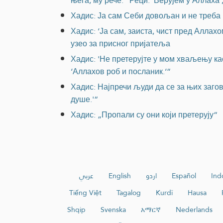
њега, му рече: "Реци: ‘Верујем у Аллаха’,
Хадис: Ја сам Себи довољан и не треба M
Хадис: ‘Ја сам, заиста, чист пред Аллах
узео за присног пријатеља
Хадис: 'Не претерујте у мом хваљењу ка
‘Аллахов роб и посланик.‘“
Хадис: Најпречи људи да се за њих заго
душе.'“
Хадис: „Пропали су они који претерују“
عربي
English
اردو
Español
Ind
Tiếng Việt
Tagalog
Kurdî
Hausa
Shqip
Svenska
አማርኛ
Nederlands