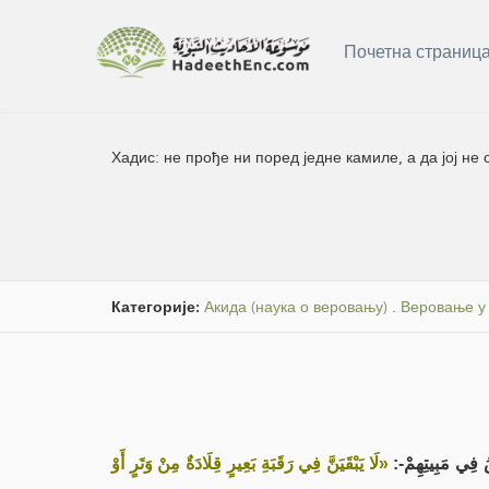
Почетна страниц
Хадис:
не прође ни поред једне камиле, а да јој не 
Категорије:
Акида (наука о веровању)
.
Веровање у
اسُ فِي مَبِيتِهِمْ
«لَا يَبْقَيَنَّ فِي رَقَبَةِ بَعِيرٍ قِلَادَةٌ مِنْ وَتَرٍ أَوْ