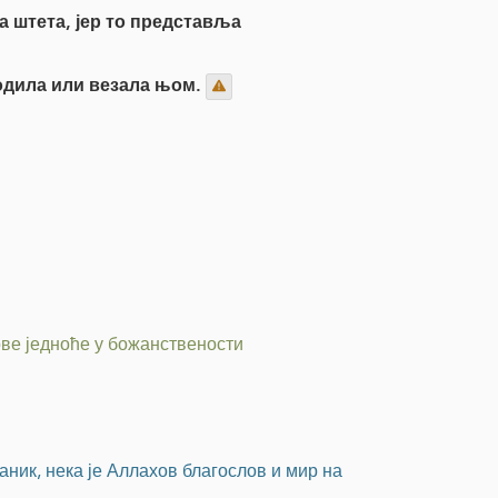
а штета, јер то представља
водила или везала њом.
ове једноће у божанствености
ник, нека је Аллахов благослов и мир на