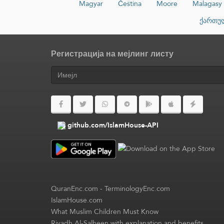
Magyar
Čeština
Moore
Malagasy
ქართუ
Регистрација на мејлинг листу
github.com/IslamHouse-API
QuranEnc.com
-
TerminologyEnc.com
IslamHouse.com
What Muslim Children Must Know
Riyadh Al-Salheen with explanation and benefits