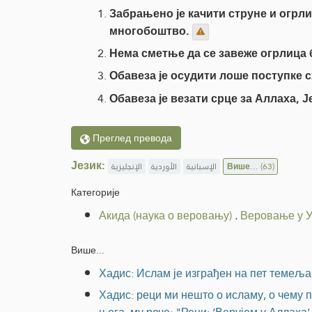
Забрањено је качити струне и огрли
многобоштво.
Нема сметње да се завеже огрлица 
Обавеза је осудити лоше поступке
Обавеза је везати срце за Аллаха, Ј
Преглед превода
Језик:
الإنجليزية
الأوردية
الإسبانية
Више...
(63)
Категорије
Акида (наука о веровању)
.
Веровање у 
Више...
Хадис: Ислам је изграђен на пет темеља
Хадис: реци ми нешто о исламу, о чему 