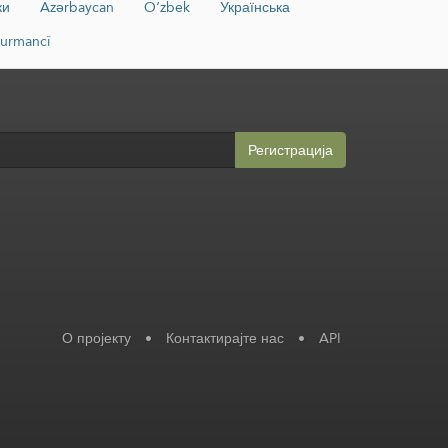
ки
Azərbaycan
O‘zbek
Українська
urmancî
Регистрација
О пројекту
•
Контактирајте нас
•
API