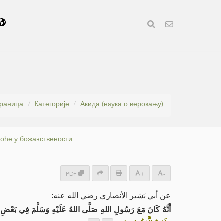
траница
Категорије
Акида (наука о веровању)
ноће у божанствености
.
PDF
+
-
عن أبي بَشير الأنصاري رضي الله عنه:
أَنَّهُ كَانَ مَعَ رَسُولِ اللهِ صَلَّى اللهُ عَلَيْهِ وَسَلَّمَ فِي بَعْضِ،