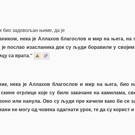
х био задовољан њиме, да је
ником, нека је Аллахов благослов и мир на њега, на 
, је послао изасланика док су људи боравили у својим
ицу са врата.“
ик, нека је Аллахов благослов и мир на њега, био 
 скине огрлице које су биле закачане на камилама, св
воно или нанула. Ово су људи пре качили како би се з
мани не могу од човека одагнати урок, те да су корист