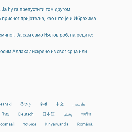
 Ја ћу га препустити том другом
за присног пријатеља, као што је и Ибрахима
миног. Ја сам само Његов роб, па реците:
осим Аллаха,' искрено из свог срца или
sanski
සිංහල
हिन्दी
中文
فارسی
ไทย
Deutsch
日本語
پښتو
অসমীয়া
oomaali
тоҷикӣ
Kinyarwanda
Română