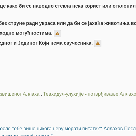
це како би се наводно стекла нека корист или отклонил
без струне ради украса или да би се јахаћа животиња 
 сходно могућностима.
едног и Јединог Који нема саучесника.
Узвишеног Аллаха
.
Тевхидул-улухијје - потврђивање Аллах
после тебе више никога нећу морати питати?” Аллахов Посла