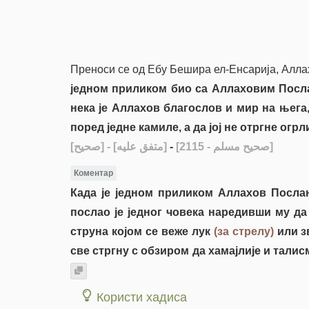
Преноси се од Ебу Бешира ел-Енсарија, Алла
једном приликом био са Аллаховим Посла
нека је Аллахов благослов и мир на њега
поред једне камиле, а да јој не отргне огрл
[صحيح]
- [متفق عليه]
-
[صحيح مسلم - 2115]
Коментар
Када је једном приликом Аллахов Послан
послао је једног човека наредивши му да
струна којом се веже лук
(за стрелу)
или з
све стргну с обзиром да хамајлије и талис
Користи хадиса