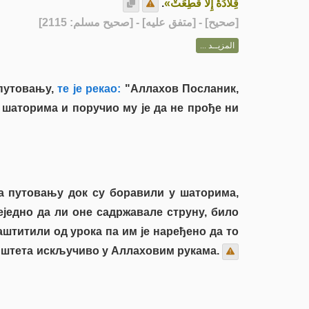
.
قِلَادَةٌ إِلَّا قُطِعَتْ»
] - [متفق عليه] - [صحيح مسلم: 2115]
صحيح
[
المزيــد ...
путовању,
те је рекао:
"Аллахов Посланик,
 шаторима и поручио му је да не прође ни
на путовању док су боравили у шаторима,
еједно да ли оне садржавале струну, било
аштитили од урока па им је наређено да то
 и штета искључиво у Аллаховим рукама.