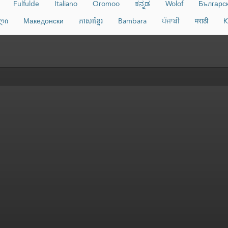
Fulfulde
Italiano
Oromoo
ಕನ್ನಡ
Wolof
Българс
ლი
Македонски
ភាសាខ្មែរ
Bambara
ਪੰਜਾਬੀ
मराठी
K