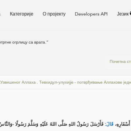
а
Категорије
О пројекту
Developers API
Језик
отргне огрлицу са врата.“
Почетна с
 Узвишеног Аллаха
.
Тевхидул-улухијје - потврђивање Аллахове јед
 أَسْفَارِهِ
قَالَ:
فَأَرْسَلَ رَسُولُ اللهِ صَلَّى اللهُ عَلَيْهِ وَسَلَّمَ رَسُولًا -وَالنَّ-: