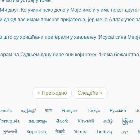
 а затим устрај у томе.“
и друг. Ко учини неко дело у Моје име и у име неког другог,
ом да од вас имам присног пријатеља, јер ме је Аллах узео 
о што су хришћани претерали у хваљењу (Исуса) сина Мерје
варам на Судњем дану биће они који кажу: 'Нема божанства 
< Претходно
Следеће >
onesia
ئۇيغۇرچە
বাংলা
Français
Türkçe
Русский
Bo
Português
മലയാളം
తెలుగు
Kiswahili
தமிழ்
မြန်မာ
ગુજરાતી
Кыргызча
नेपाली
Yorùbá
Lietuvių
دری
S