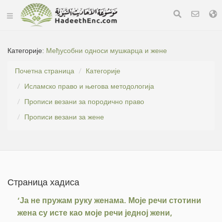
Категорије:
Међусобни односи мушкарца и жене
Почетна страница
Категорије
Исламско право и његова методологија
Прописи везани за породично право
Прописи везани за жене
Страница хадиса
‘Ја не пружам руку женама. Моје речи стотини
жена су исте као моје речи једној жени,