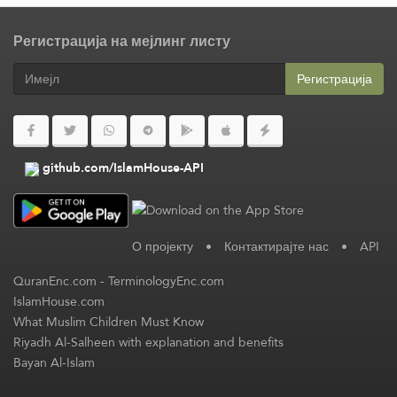
Регистрација на мејлинг листу
Регистрација
github.com/IslamHouse-API
О пројекту
•
Контактирајте нас
•
API
QuranEnc.com
-
TerminologyEnc.com
IslamHouse.com
What Muslim Children Must Know
Riyadh Al-Salheen with explanation and benefits
Bayan Al-Islam