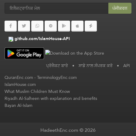
ਪੰਜੀਕਰਨ
github.com/IslamHouse-API
ਪ੍ਰੋਜੈਕਟ ਬਾਰੇ
•
ਸਾਡੇ ਨਾਲ ਸੰਪਰਕ ਕਰੋ
•
API
QuranEnc.com
-
TerminologyEnc.com
IslamHouse.com
What Muslim Children Must Know
Riyadh Al-Salheen with explanation and benefits
Bayan Al-Islam
HadeethEnc.com © 2026