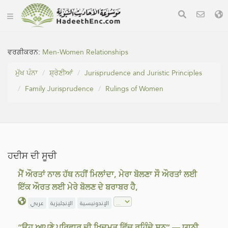
ਵਰਗੀਕਰਨ:
Men-Women Relationships
ਮੁੱਖ ਪੰਨਾ
ਸ਼੍ਰੇਣੀਆਂ
Jurisprudence and Juristic Principles
Family Jurisprudence
Rulings of Women
ਹਦੀਸ ਦੀ ਸੂਚੀ
ਮੈਂ ਔਰਤਾਂ ਨਾਲ ਹੱਥ ਨਹੀਂ ਮਿਲਾਂਦਾ, ਮੇਰਾ ਬੋਲਣਾ ਸੌ ਔਰਤਾਂ ਲਈ
ਇੱਕ ਔਰਤ ਲਈ ਮੇਰੇ ਬੋਲਣ ਦੇ ਬਰਾਬਰ ਹੈ,
الإندونيسية
الإنجليزية
عربي
“ਉਹ ਆਪਣੇ ਪਰਿਵਾਰ ਦੀ ਖਿਦਮਤ ਵਿੱਚ ਰਹਿੰਦੇ ਸਨ” — ਯਾਨੀ