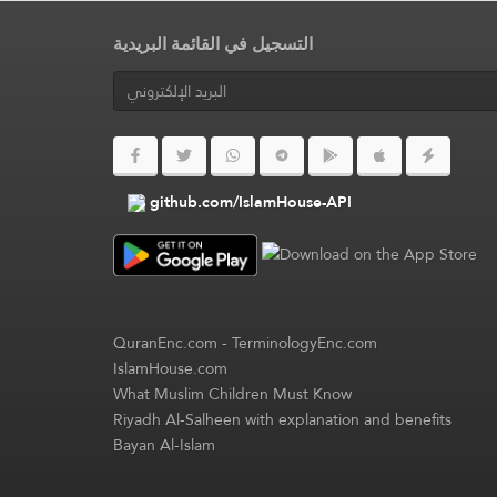
التسجيل في القائمة البريدية
github.com/IslamHouse-API
QuranEnc.com
-
TerminologyEnc.com
IslamHouse.com
What Muslim Children Must Know
Riyadh Al-Salheen with explanation and benefits
Bayan Al-Islam