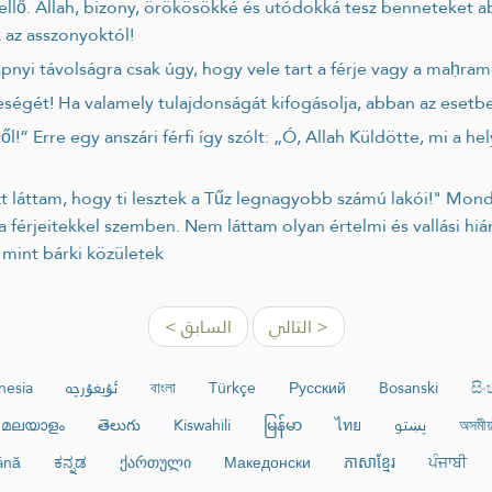
 az asszonyoktól!
 napnyi távolságra csak úgy, hogy vele tart a férje vagy a maḥram
vő feleségét! Ha valamely tulajdonságát kifogásolja, abban az ese
 férjeitekkel szemben. Nem láttam olyan értelmi és vallási hi
, mint bárki közületek
التالي >
< السابق
nesia
ئۇيغۇرچە
বাংলা
Türkçe
Русский
Bosanski
සි
മലയാളം
తెలుగు
Kiswahili
မြန်မာ
ไทย
پښتو
অসমীয়
ână
ಕನ್ನಡ
ქართული
Македонски
ភាសាខ្មែរ
ਪੰਜਾਬੀ