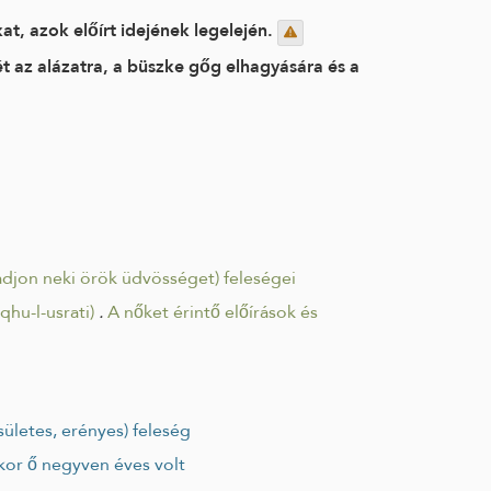
t, azok előírt idejének legelején.
t az alázatra, a büszke gőg elhagyására és a
 adjon neki örök üdvösséget) feleségei
qhu-l-usrati)
.
A nőket érintő előírások és
csületes, erényes) feleség
mikor ő negyven éves volt