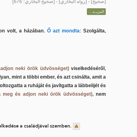
] - [رواه البخاري] - [صحيح البخاري: 676]
صحيح
[
المزيــد ...
n volt, a házában.
Ő azt mondta:
Szolgálta,
 adjon neki örök üdvösséget)
viselkedéséről,
yan, mint a többi ember, és azt csinálta, amit a
tozgatta a ruháját és javítgatta a lábbelijét és
ja meg és adjon neki örök üdvösséget)
, nem
selkedése a családjával szemben.