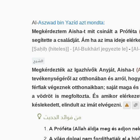
Al-
Aszwad bin Yazíd azt mondta:
Megkérdeztem Aisha-t mit csinált a Próféta
segítette a családját. Ám ha az ima ideje elérk
[Ṣaḥīḥ (hiteles)]
- [Al-Bukhārī jegyezte le]
-
[Al
الشرح
Megkérdezték az Igazhívők Anyját, Aisha-t
(
tevékenységéről az otthonában és arról, hogy 
férfiak végeznek otthonaikban; saját maga és a 
a vödröt is megfoltozta. És amikor elérkez
késlekedett, elindult az imát elvégezni.
من فوائد الحديث
A Próféta (Allah áldja meg és adjon ne
A világ dolgai nem fordíthatják el a hí