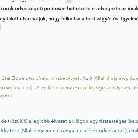
i örök üdvösséget) pontosan betartotta és elvégezte az imáka
tékát olvashatjuk, hogy felkeltse a férfi vágyát és figyelmé
fétai Életrajz (as-sīratu-n-nabawiyya)
.
Az ő (Allah áldja meg és
iqhu wa uṣūluhu)
.
A család alkalmazott vallásjogi szabályozása (fi
 között
t, de (közülük) a legjobb élvezet a világon egy tisztességes (be
lah Küldöttére (Allah áldja meg és adjon neki örök üdvösséget), a