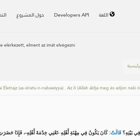
الت
حول المشروع
Developers API
اللغة
je elérkezett, elment az imát elvégezni
رئيسية
i Életrajz (as-sīratu-n-nabawiyya)
.
Az ő (Allah áldja meg és adjon neki 
فِي بَيْتِهِ؟
قَالَتْ:
كَانَ يَكُونُ فِي مِهْنَةِ أَهْلِهِ -تَعْنِي خِدْمَةَ أَهْلِهِ-، فَإِذَا حَضَرَت.