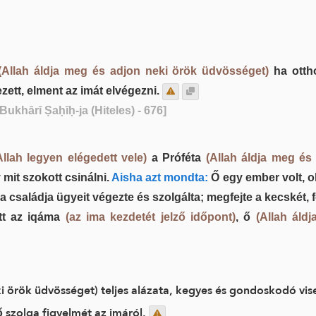
(Allah áldja meg és adjon neki örök üdvösséget)
ha ottho
ezett, elment az imát elvégezni.
-Bukhārī Ṣaḥīḥ-ja (Hiteles) - 676]
Allah legyen elégedett vele)
a Próféta
(Allah áldja meg és
mit szokott csinálni.
Aisha azt mondta:
Ő egy ember volt, ol
családja ügyeit végezte és szolgálta; megfejte a kecskét, fol
ett az iqáma
(az ima kezdetét jelző időpont)
, ő
(Allah áld
ki örök üdvösséget) teljes alázata, kegyes és gondoskodó vi
vő szolga figyelmét az imáról.