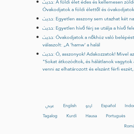
حديث: A földi élet édes és kellemesen zöldellő. Allah, bizony, örökösökké és utódokká tesz benneteket abban és figyeli hogyan cselekedtek.
Óvakodjatok a földi élettől és óvakodjatok
حديث: Egyetlen asszony sem utazhat két
حديث: Egyetlen hívő férj se utálja a hí
حديث: Óvakodjatok a nőkhöz való belépéstől!” Erre egy anszári férfi így szólt: „Ó, Allah Küldötte, mi a helyzet a 'hamw' -val (a férj családjával)?” A próféta
válaszolt: „A 'hamw' a halál
حديث: Ó, asszonyok! Adakozzatok! Mivel azt láttam, hogy ti lesztek a Tűz legnagyobb számú lakói!" Mondták: Miért? Ó, Allah Küldötte! Azt mondta:
"Sokat átkozódtok, és hálátlanok vagytok a
venni az elhatározott és elszánt férfi eszét
عربي
English
اردو
Español
Indo
Tagalog
Kurdî
Hausa
Português
Rom