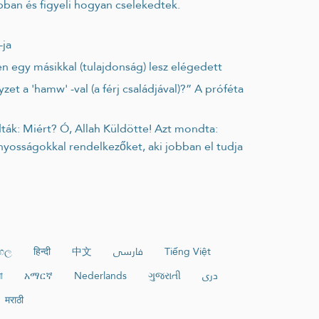
-ja
tben egy másikkal (tulajdonság) lesz elégedett
ányosságokkal rendelkezőket, aki jobban el tudja
ංහල
हिन्दी
中文
فارسی
Tiếng Việt
া
አማርኛ
Nederlands
ગુજરાતી
دری
मराठी