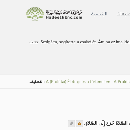
صنيفات
الرئيسية
حديث:
Szolgálta, segítette a családját. Ám ha az ima ide
التصنيف:
A (Prófétai) Életrajz és a történelem
.
A Próféta
ِ الصَّلاَةُ خَرَجَ إِلَى الصَّلاَةِ