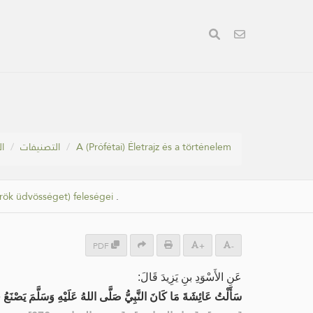
ال
التصنيفات
A (Prófétai) Életrajz és a történelem
örök üdvösséget) feleségei
.
PDF
+
-
عَنِ الأَسْوَدِ بنِ يَزِيدَ قَالَ:
سَأَلْتُ عَائِشَةَ مَا كَانَ النَّبِيُّ صَلَّى اللهُ عَلَيْهِ وَسَلَّمَ يَصْنَعُ 