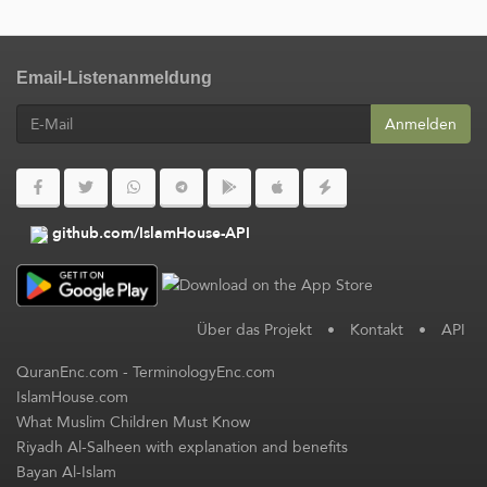
Email-Listenanmeldung
Anmelden
github.com/IslamHouse-API
Über das Projekt
•
Kontakt
•
API
QuranEnc.com
-
TerminologyEnc.com
IslamHouse.com
What Muslim Children Must Know
Riyadh Al-Salheen with explanation and benefits
Bayan Al-Islam