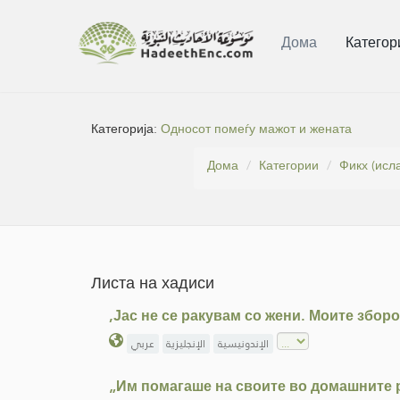
Дома
Категор
Категорија:
Односот помеѓу мажот и жената
Дома
Категории
Фикх (исл
Листа на хадиси
,Јас не се ракувам со жени. Моите зборо
الإندونيسية
الإنجليزية
عربي
„Им помагаше на своите во домашните р