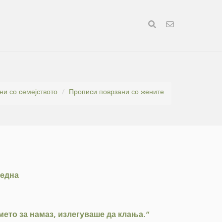
и со семејството
Прописи поврзани со жените
 една
мето за намаз, излегуваше да клања.“