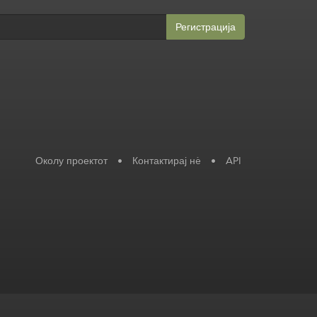
Регистрација
Околу проектот
•
Контактирај нè
•
API