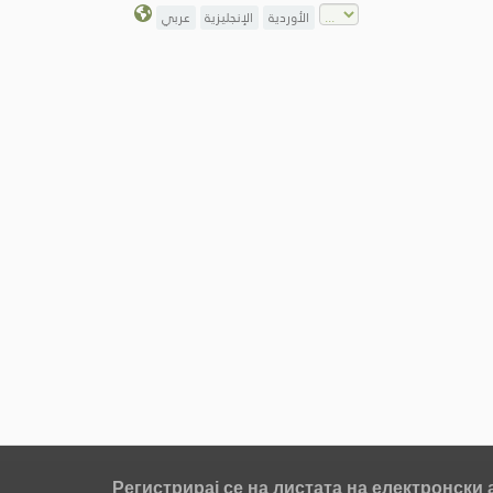
الأوردية
الإنجليزية
عربي
Регистрирај се на листата на електронски