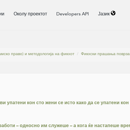
ии
Околу проектот
Developers API
Јазик
амско право) и методологија на фикхот
Фикхски прашања поврзан
ви упатени кон сто жени се исто како да се упатени кон
аботи – односно им служеше – а кога ќе настапеше вре