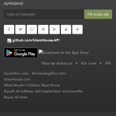
ayelujara)
Fífi orúkọ silẹ
github.com/IslamHouse-API
Nipa iṣẹ akanṣe yii
•
Kàn sí wa
•
API
QuranEnc.com
-
TerminologyEnc.com
IslamHouse.com
What Muslim Children Must Know
Riyadh Al-Salheen with explanation and benefits
Bayan Al-Islam