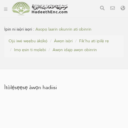
Ìpin ni isọ̀rí isọri :
‏Asopọ laarin okunrin ati obinrin
Ojú ìwé wẹẹbu àkọ́kọ́
Àwọn ìsọ̀rí
Fik'hu ati ìpìlẹ̀ rẹ
Imọ ẹsin ti mọlebi
Awọn idajọ awọn obinrin
Ìtòlẹ́sẹẹsẹ àwọn hadiisi