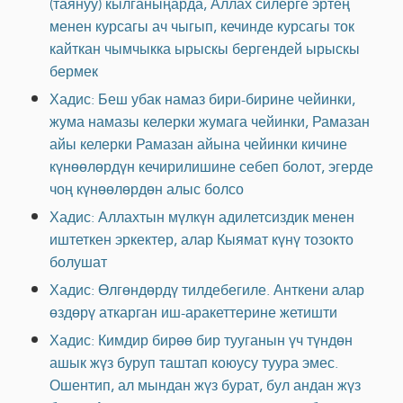
(таянуу) кылганыңарда, Аллах силерге эртең
менен курсагы ач чыгып, кечинде курсагы ток
кайткан чымчыкка ырыскы бергендей ырыскы
бермек
Хадис: Беш убак намаз бири-бирине чейинки,
жума намазы келерки жумага чейинки, Рамазан
айы келерки Рамазан айына чейинки кичине
күнөөлөрдүн кечирилишине себеп болот, эгерде
чоң күнөөлөрдөн алыс болсо
Хадис: Аллахтын мүлкүн адилетсиздик менен
иштеткен эркектер, алар Кыямат күнү тозокто
болушат
Хадис: Өлгөндөрдү тилдебегиле. Анткени алар
өздөрү аткарган иш-аракеттерине жетишти
Хадис: Кимдир бирөө бир тууганын үч түндөн
ашык жүз буруп таштап коюусу туура эмес.
Ошентип, ал мындан жүз бурат, бул андан жүз