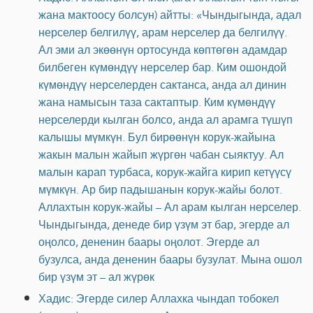
жана мактоосу болсун) айтты: «Чындыгында, адал
нерселер белгилүү, арам нерселер да белгилүү.
Ал эми ал экөөнүн ортосунда көптөгөн адамдар
билбеген күмөндүү нерселер бар. Ким ошондой
күмөндүү нерселерден сактанса, анда ал динин
жана намысын таза сактаптыр. Ким күмөндүү
нерселерди кылган болсо, анда ал арамга түшүп
калышы мүмкүн. Бул бирөөнүн корук-жайына
жакын малын жайып жүргөн чабан сыяктуу. Ал
малын карап турбаса, корук-жайга кирип кетүүсү
мүмкүн. Ар бир падышанын корук-жайы болот.
Аллахтын корук-жайы – Ал арам кылган нерселер.
Чындыгында, денеде бир үзүм эт бар, эгерде ал
оңолсо, дененин баары оңолот. Эгерде ал
бузулса, анда дененин баары бузулат. Мына ошол
бир үзүм эт – ал жүрөк
Хадис: Эгерде силер Аллахка чындап тобокел