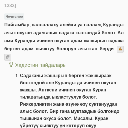
1333]
Чечмелөө
Пайгамбар, саллаллаху алейхи уа саллам, Куранды
ачык окуган адам ачык садака кылгандай болот. Ал
эми Куранды ичинен окуган адам жашырып садака
берген адам сыяктуу болорун ачыктап берди.
Хадистин пайдалары
Садаканы жашырып берген жакшыраак
болгондой эле Куранды да ичинен окуган
жакшы. Анткени ичинен окуган Куран
тилаватында ыкластуулук болот.
Риякерликтен жана өзүнө өзү суктануудан
алыс болот. Бир гана муктаждык болгондо
тышынан окуса болот. Мисалы: Куран
үйрөтүү сыяктуу үн көтөрүп окуу