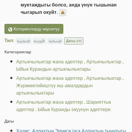
муктаждыгы болсо, анда үнүн тышынан
чыгарып окуйт.
Котормолорду көрсөтүү
Тил:
الإنجليزية
الأوردية
الإسبانية
Дагы
(68)
Категориялар
Артыкчылыктар жана адептер
.
Артыкчылыктар
.
Ыйык Курандын артыкчылыктары
Артыкчылыктар жана адептер
.
Артыкчылыктар
.
Жүрөккөтийиштүү иш-амалдардын
артыкчылыктары
Артыкчылыктар жана адептер
.
Шарияттык
адептер
.
Ыйык Куранды окуунун адептери.
Дагы
Хадис: Аллахтын Элчиси (ага Аллахтын тынчтыгы