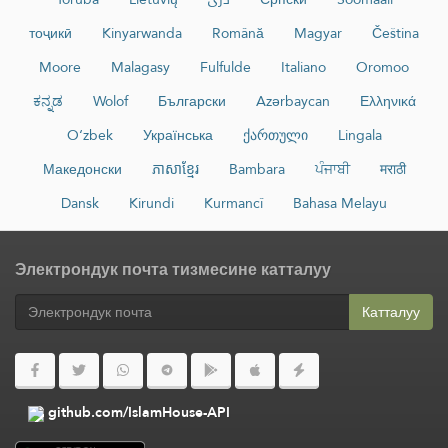
тоҷикӣ
Kinyarwanda
Română
Magyar
Čeština
Moore
Malagasy
Fulfulde
Italiano
Oromoo
ಕನ್ನಡ
Wolof
Български
Azərbaycan
Ελληνικά
O‘zbek
Українська
ქართული
Lingala
Македонски
ភាសាខ្មែរ
Bambara
ਪੰਜਾਬੀ
मराठी
Dansk
Kirundi
Kurmancî
Bahasa Melayu
Электрондук почта тизмесине катталуу
Катталуу
github.com/IslamHouse-API