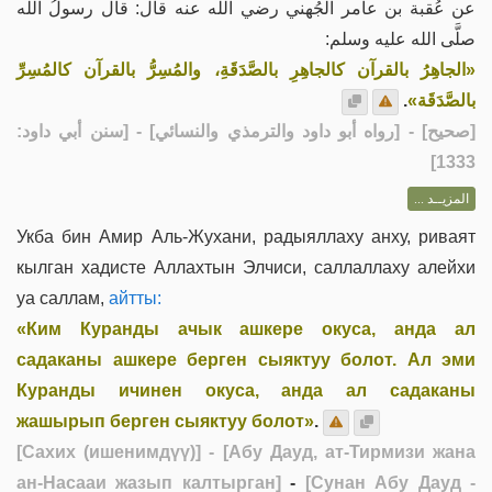
عن عُقبة بن عامر الجُهني رضي الله عنه قال: قال رسولُ الله
صلَّى الله عليه وسلم:
«الجاهِرُ بالقرآن كالجاهِرِ بالصَّدَقَةِ، والمُسِرُّ بالقرآن كالمُسِرِّ
.
بالصَّدَقَة»
] - [رواه أبو داود والترمذي والنسائي] - [سنن أبي داود:
صحيح
[
1333]
المزيــد ...
Укба бин Амир Аль-Жухани, радыяллаху анху, риваят
кылган хадисте Аллахтын Элчиси, саллаллаху алейхи
уа саллам,
айтты:
«Ким Куранды ачык ашкере окуса, анда ал
садаканы ашкере берген сыяктуу болот. Ал эми
Куранды ичинен окуса, анда ал садаканы
жашырып берген сыяктуу болот»
.
[Сахих (ишенимдүү)]
- [Абу Дауд, ат-Тирмизи жана
ан-Насааи жазып калтырган]
-
[Сунан Абу Дауд -