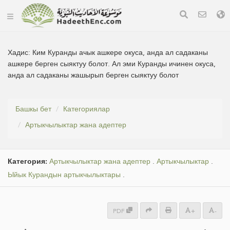
Хадис:
Ким Куранды ачык ашкере окуса, анда ал садаканы
ашкере берген сыяктуу болот. Ал эми Куранды ичинен окуса,
анда ал садаканы жашырып берген сыяктуу болот
Башкы бет
Категориялар
Артыкчылыктар жана адептер
Категория:
Артыкчылыктар жана адептер
.
Артыкчылыктар
.
Ыйык Курандын артыкчылыктары
.
PDF
+
-