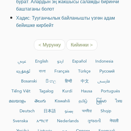
бурат. Алардын эң жакшысы саламды биринчи
баштаганы болот
Хадис: Тууганчылык байланышты үзгөн адам
бейишке кирбейт
< Мурунку
Кийинки >
عربي
English
اردو
Español
Indonesia
ئۇيغۇرچە
বাংলা
Français
Türkçe
Русский
Bosanski
සිංහල
हिन्दी
中文
فارسی
Tiếng Việt
Tagalog
Kurdî
Hausa
Português
മലയാളം
తెలుగు
Kiswahili
தமிழ்
မြန်မာ
ไทย
Deutsch
日本語
پښتو
অসমীয়া
Shqip
Svenska
አማርኛ
Nederlands
ગુજરાતી
नेपाली
Yorùbá
Lietuvių
دری
Српски
Soomaali