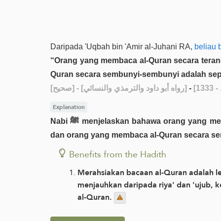
Daripada 'Uqbah bin 'Amir al-Juhani RA,
beliau 
“Orang yang membaca al-Quran secara terang
Quran secara sembunyi-sembunyi adalah sep
[صحيح]
- [رواه أبو داود والترمذي والنسائي]
-
Explanation
Nabi ﷺ menjelaskan bahawa orang yang membaca al-Quran secara terang-terangan adalah seperti orang yang bersedekah secara terang-terangan,
dan orang yang membaca al-Quran secara se
Benefits from the Hadith
Merahsiakan bacaan al-Quran adalah le
menjauhkan daripada riya' dan 'ujub, 
al-Quran.