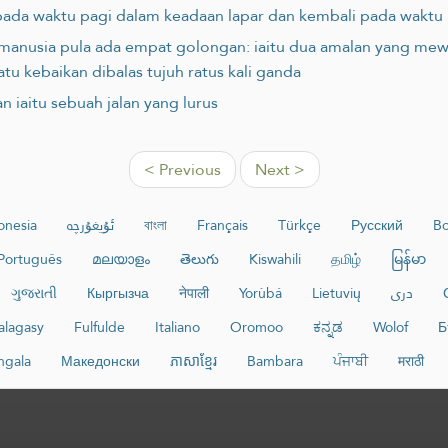
 pada waktu pagi dalam keadaan lapar dan kembali pada wakt
manusia pula ada empat golongan: iaitu dua amalan yang mewaj
atu kebaikan dibalas tujuh ratus kali ganda
iaitu sebuah jalan yang lurus
< Previous
Next >
onesia
ئۇيغۇرچە
বাংলা
Français
Türkçe
Русский
Bo
Português
മലയാളം
తెలుగు
Kiswahili
தமிழ்
မြန်မာ
ગુજરાતી
Кыргызча
नेपाली
Yorùbá
Lietuvių
دری
lagasy
Fulfulde
Italiano
Oromoo
ಕನ್ನಡ
Wolof
Б
ngala
Македонски
ភាសាខ្មែរ
Bambara
ਪੰਜਾਬੀ
मराठी