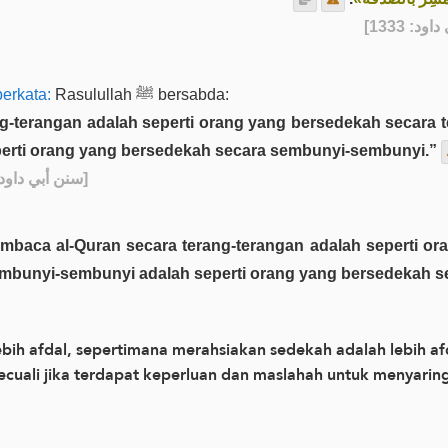
] - [13
berkata:
Rasulullah ﷺ bersabda:
-terangan adalah seperti orang yang bersedekah secara 
erti orang yang bersedekah secara sembunyi-sembunyi.”
[سنن أبي داود - 1333]
mbunyi-sembunyi adalah seperti orang yang bersedekah 
bih afdal, sepertimana merahsiakan sedekah adalah lebih af
kecuali jika terdapat keperluan dan maslahah untuk menyarin