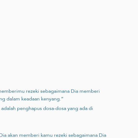
n memberimu rezeki sebagaimana Dia memberi
ang dalam keadaan kenyang.”
a adalah penghapus dosa-dosa yang ada di
 Dia akan memberi kamu rezeki sebagaimana Dia