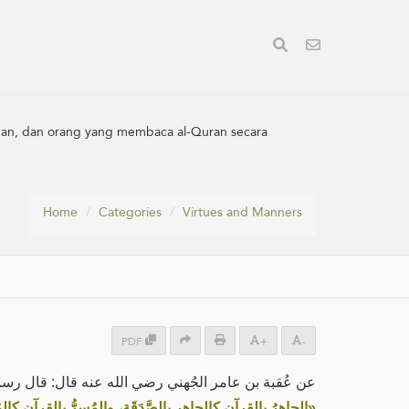
gan, dan orang yang membaca al-Quran secara
Home
Categories
Virtues and Manners
PDF
+
-
عن عُقبة بن عامر الجُهني رضي الله عنه قال: قال رسول:
الجاهِرُ بالقرآن كالجاهِرِ بالصَّدَقَةِ، والمُسِرُّ بالقرآن كالمُ»