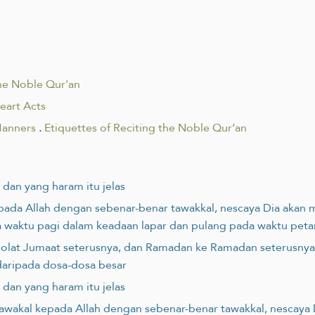
the Noble Qur'an
eart Acts
Manners
.
Etiquettes of Reciting the Noble Qur’an
 dan yang haram itu jelas
pada Allah dengan sebenar-benar tawakkal, nescaya Dia aka
a waktu pagi dalam keadaan lapar dan pulang pada waktu pet
e solat Jumaat seterusnya, dan Ramadan ke Ramadan seterusny
 daripada dosa-dosa besar
 dan yang haram itu jelas
tawakal kepada Allah dengan sebenar-benar tawakkal, nescaya