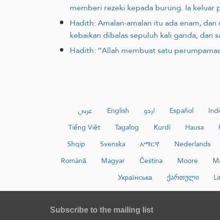
memberi rezeki kepada burung. Ia keluar
Hadith: Amalan-amalan itu ada enam, dan 
kebaikan dibalas sepuluh kali ganda, dan s
Hadith: “Allah membuat satu perumpamaan 
عربي
English
اردو
Español
Ind
Tiếng Việt
Tagalog
Kurdî
Hausa
Shqip
Svenska
አማርኛ
Nederlands
Română
Magyar
Čeština
Moore
Ma
Українська
ქართული
Li
Subscribe to the mailing list