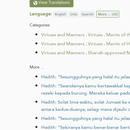
View Translations
Language:
English
Urdu
Spanish
More ...
(68)
Categories
Virtues and Manners
.
Virtues
.
Merits of 
Virtues and Manners
.
Virtues
.
Merits of H
Virtues and Manners
.
Shariah-approved 
More ...
Hadith: “Sesungguhnya yang halal itu jelas
Hadith: “Seandainya kamu bertawakkal ke
rezeki kepada burung. Mereka keluar pad
Hadith: Solat lima waktu, solat Jumaat k
antara kedua-duanya, selagi mana dijauhi
Hadith: “Sesungguhnya yang halal itu jelas
Hadith: “Sekiranya kamu benar-benar ber