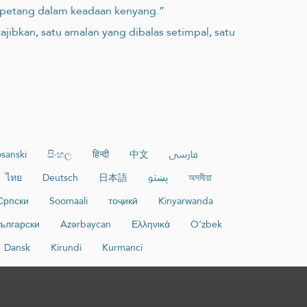
u petang dalam keadaan kenyang.”
ibkan, satu amalan yang dibalas setimpal, satu
sanski
සිංහල
हिन्दी
中文
فارسی
ไทย
Deutsch
日本語
پښتو
অসমীয়া
Српски
Soomaali
тоҷикӣ
Kinyarwanda
ългарски
Azərbaycan
Ελληνικά
O‘zbek
Dansk
Kirundi
Kurmancî