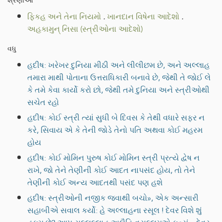
શ્રેણીઓ
ફિકહ અને તેના નિયમો
.
ખાનદાન વિષેના આદેશો
.
અહકામુન્ નિસા (સ્ત્રીઓના આદેશો)
વધુ
હદીષ: ખરેખર દુનિયા મીઠી અને લીલીછમ છે, અને અલ્લાહ
તમારા માથી પોતાના ઉત્તરાધિકારી બનાવે છે, જેથી તે જોઈ લે
કે તમે કેવા કાર્યો કરો છો, જેથી તમે દુનિયા અને સ્ત્રીઓથી
સચેત રહો
હદીષ: કોઈ સ્ત્રી ત્યાં સુધી બે દિવસ કે તેથી વધારે સફર ન
કરે, સિવાય એ કે તેની જોડે તેનો પતિ અથવા કોઈ મહરમ
હોય
હદીષ: કોઈ મોમિન પુરુષ કોઈ મોમિન સ્ત્રી પ્રત્યે દ્વેષ ન
રાખે, જો તેને તેણીની કોઈ આદત નાપસંદ હોય, તો તેને
તેણીની કોઈ અન્ય આદતથી પસંદ પણ હશે
હદીષ: સ્ત્રીઓની નજીક જવાથી બચો», એક અન્સારી
સહાબીએ સવાલ કર્યો: હે અલ્લાહના રસૂલ ! દેવર વિશે શું