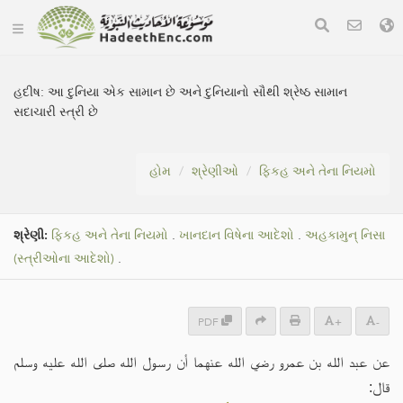
હદીષ:
આ દુનિયા એક સામાન છે અને દુનિયાનો સૌથી શ્રેષ્ઠ સામાન
સદાચારી સ્ત્રી છે
હોમ
શ્રેણીઓ
ફિકહ અને તેના નિયમો
શ્રેણી:
ફિકહ અને તેના નિયમો
.
ખાનદાન વિષેના આદેશો
.
અહકામુન્ નિસા
(સ્ત્રીઓના આદેશો)
.
PDF
+
-
عن عبد الله بن عمرو رضي الله عنهما أن رسول الله صلى الله عليه وسلم
قال: