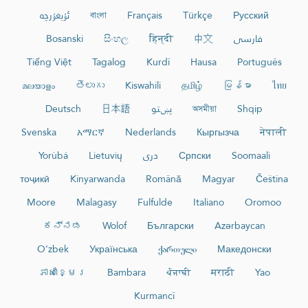
ئۇيغۇرچە
বাংলা
Français
Türkçe
Русский
Bosanski
සිංහල
हिन्दी
中文
فارسی
Tiếng Việt
Tagalog
Kurdî
Hausa
Português
മലയാളം
తెలుగు
Kiswahili
தமிழ்
မြန်မာ
ไทย
Deutsch
日本語
پښتو
অসমীয়া
Shqip
Svenska
አማርኛ
Nederlands
Кыргызча
नेपाली
Yorùbá
Lietuvių
دری
Српски
Soomaali
тоҷикӣ
Kinyarwanda
Română
Magyar
Čeština
Moore
Malagasy
Fulfulde
Italiano
Oromoo
ಕನ್ನಡ
Wolof
Български
Azərbaycan
O‘zbek
Українська
ქართული
Македонски
ភាសាខ្មែរ
Bambara
ਪੰਜਾਬੀ
मराठी
Yao
Kurmancî