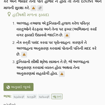
કરે અને જ્યારે તેનો પતિ હાજર ન હોય તો તેની ઇઝ્ઝત અને
માલની સુરક્ષા કરે.
હદીષથી મળતા ફાયદા
અલ્લાહ તઆલા એ દુનિયાની હલાલ કરેલ પવિત્ર
વસ્તુઓને વેડફયા અને તેના પર ફખર (અભિમાન) કર્યા
વગર ફાયદો ઉઠાવવો જાઈઝ છે.
નેક સ્ત્રી પસંદ કરવા પર પ્રોત્સાહન: કારણકે તે
અલ્લાહના અનુસરણ કરવામાં પોતાની પતિની મદદ કરે
છે.
દુનિયાનો સૌથી શ્રેષ્ઠ સામાન તે છે, જે અલ્લાહના
અનુસરણ કરવામાં વ્યસ્ત હોય અથવા તેના
અનુસરણમાં સહયોગી હોય.
અનુવાદો જુઓ
ભાષા:
الإنجليزية
الأوردية
الإسبانية
વધુ
(64)