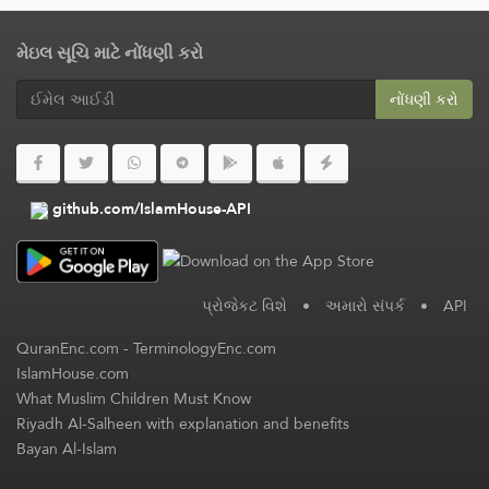
મેઇલ સૂચિ માટે નોંધણી કરો
નોંધણી કરો
github.com/IslamHouse-API
પ્રોજેકટ વિશે
•
અમારો સંપર્ક
•
API
QuranEnc.com
-
TerminologyEnc.com
IslamHouse.com
What Muslim Children Must Know
Riyadh Al-Salheen with explanation and benefits
Bayan Al-Islam