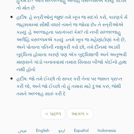
હુકમ છે? આપ સલ્લલ્લાહુ અલૈહિ વસલ્લમએ કહ્યું: «દેવર
તો મોત છે
હદીષ: હે સ્ત્રીઓનું જૂથ! તમે ખૂબ જ સદકો કરો, કારણકે મેં
જહન્નમમ્માં સૌથી વધારે તમને જ જોયા છે» તે સ્ત્રીઓએ
કહ્યું: હે અલ્લાહના પયગંબર! કેમ? તો નબી સલ્લલ્લાહુ
અલૈહિ વસલ્લમએ કહ્યું: «તમે ખૂબ જ મહેણાંટોણાં કરો છે,
અને પોતાના પતિની નાશુકરી કરો છો, તમે દીનમાં અડધી
બુદ્ધિના હોવાના કારણે પણ એક બુદ્ધિશાળી અને અનુભવી
માણસને ગાંડો બનાવવામાં તમારા સિવાય બીજો કોઈનો હાથ
નથી હોતો
હદીષ: જો તમે ઈચ્છો તો સબર કરી તેના પર જન્નત પ્રાપ્ત
કરી લો, અને જો ઈચ્છો તો હું તમારા માટે દુઆ કરું, જેથી
તમને અલ્લાહ સારું કરી દે
< પાછળ
આગળ >
عربي
English
اردو
Español
Indonesia