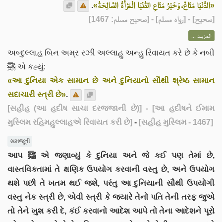
.
«الدُّنْيَا مَتَاعٌ، وَخَيْرُ مَتَاعِ الدُّنْيَا الْمَرْأَةُ الصَّالِحَةُ»
] - [رواه مسلم] - [صحيح مسلم: 1467]
صحيح
[
المزيــد ...
અબ્દુલ્લાહ બિન અમ્ર રઝી અલ્લાહુ અન્હુ રિવાયત કરે છે કે નબી
ﷺ એ કહ્યું:
«આ દુનિયા એક સામાન છે અને દુનિયાનો સૌથી શ્રેષ્ઠ સામાન
સદાચારી સ્ત્રી છે»
.
[સહીહ (આ હદીષ સાચા દરજજાની છે)]
- [આ હદીષને ઈમામ
મુસ્લિમ રહિમહુલ્લાહએ રિવાયત કરી છે]
-
[સહીહ મુસ્લિમ - 1467]
સમજૂતી
આપ ﷺ એ જણાવ્યું કે દુનિયા અને જે કઈ પણ તેમાં છે,
વાસ્તવિકતામાં તે ક્ષણિક ઉપયોગ કરવાની વસ્તુ છે, અને ઉપયોગ
થશે પછી તે ખતમ થઈ જશે, પરંતુ આ દુનિયાની સૌથી ઉપયોગી
વસ્તુ નેક સ્ત્રી છે, એવી સ્ત્રી કે જ્યારે તેનો પતિ તેની તરફ જુએ
તો તેને ખુશ કરી દે, કંઈ કરવાનો આદેશ આપે તો તેના આદેશને પૂરો