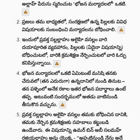
అల్లాహ్ పేరును స్మరించుట ‘భోజన మర్యాదలలో’ ఒకటి.
ప్రజలు తమ బాధ్యతలో, సంరక్షణలో ఉన్న పిల్లలకు వివిధ
విషయాలకు సంబంధించి మర్యాదలను బోధించాలి.
ఇందులో ప్రవక్త సల్లల్లాహు అలైహి వసల్లం వారి
దయాపూరిత వ్యవహారం, పిల్లలకు (ఏదైనా విషయాన్ని)
బోధించుటలో, వారికి క్రమశిక్షణ నేర్పించుటలో వారి ఓర్పు
కనిపిస్తున్నాయి.
భోజన మర్యాదలలో ఒకటి ఏమిటంటే మనిషి తనకు
చేరువలో (తన ఎదురుగా) ఉన్నదానిలో నుండి తినుట –
తన పళ్ళెంలో అనేక రకాల ఇతర భోజన పదార్థాలు ఉంటే
తప్ప. అటువంటి సందర్భములో అతడు వాటినుండి
తీసుకొన వచ్చును.
ప్రవక్త సల్లల్లాహు అలైహి వసల్లం తమకు బోధించిన దానికి,
తమకు నేర్పిన క్రమశిక్షణకు సహబాలు కట్టుబడి
ఉండేవారు. ఈ విషయాన్ని ఉమర్ బిన్ అబీ సలమహ్
రజియల్లాహు అన్హు యొక్క - “అప్పటినుండి నేను అదే