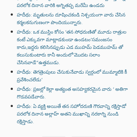
పరలోక దినాన వారికి అగ్నితప్ప మరేమీ ఉండదు
హదీథు: మృతులను దూషించకండి నిశ్చయంగా వారు చేసిన
కర్మలకనుగుణంగా పొందియున్నారు.
హదీథు: ఒక ముస్లిం కోసం ‘తన సోధరుణితో మూడు రాత్రుల
కంటే ఎక్కువగా మాట్లాడకుండా ఉండటం‘సమంజసం
కాదు,ఇద్దరు కలిసినప్పుడు ఎడ ముహమ్ పెడముహమ్ తో
కలుసుకుంటారు కానీ అందులో'మొదట సలాం
చేసినవాడే”ఉత్తముడు.
హదీథు: తెగత్రెంపులు చేసుకునేవాడు స్వర్గంలో ముమ్మాటికి కీ
ప్రవేశించలేడు’
హదీథు: ప్రజల్లో కెల్లా అత్యంత అసహ్యకరమైన వారు ‘ అతిగా
గొడవపడేవారు.
హదీథు: ఏ వ్యక్తి అయితే తన సహోదరుణి గౌరవాన్ని రక్షిస్తాడో
పరలోక దినాన అల్లాహ్ అతని ముఖాన్ని నరకాగ్ని నుండి
రక్షిస్తాడు.