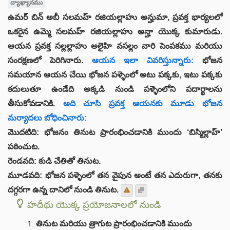
వ్యాఖ్యానము
ఉమర్ బిన్ అబీ సలమహ్ రజియల్లాహు అన్హుమా, ప్రవక్త భార్యలలో
ఒకరైన ఉమ్మె సలమహ్ రజియల్లాహు అన్హా యొక్క కుమారుడు.
ఆయన ప్రవక్త సల్లల్లాహు అలైహి వసల్లం వారి పెంపకము మరియు
సంరక్షణలో పెరిగినారు.
ఆయన ఇలా వివరిస్తున్నారు:
భోజన
సమయాన ఆయన చేయి భోజన పళ్ళెంలో అటు పక్కకు, ఇటు పక్కకు
కదులుతూ ఉండేది అక్కడి నుండి పళ్ళెంలోని పదార్థాలను
తీసుకోవడానికి.
అది చూసి ప్రవక్త ఆయనకు మూడు భోజన
మర్యాదలు బోధించినారు:
మొదటిది: భోజనం తినుట ప్రారంభించడానికి ముందు ‘బిస్మిల్లాహ్’
పఠించుట.
రెండవది: కుడి చేతితో తినుట.
మూడవది: భోజన పళ్ళెంలో తన వైపున అంటే తన ఎదురుగా, తనకు
దగ్గరగా ఉన్న దానిలో నుండి తినుట.
హదీథు యొక్క ప్రయోజనాలలో నుండి
తినుట మరియు త్రాగుట ప్రారంభించడానికి ముందు