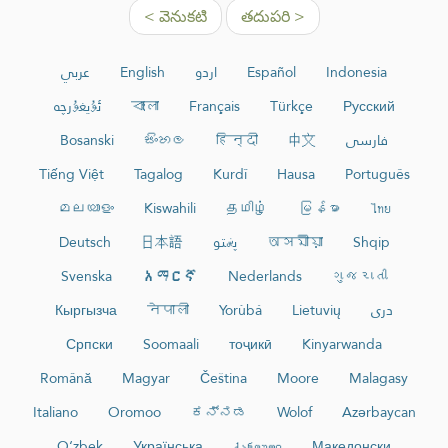
< వెనుకటి
తదుపరి >
عربي
English
اردو
Español
Indonesia
ئۇيغۇرچە
বাংলা
Français
Türkçe
Русский
Bosanski
සිංහල
हिन्दी
中文
فارسی
Tiếng Việt
Tagalog
Kurdî
Hausa
Português
മലയാളം
Kiswahili
தமிழ்
မြန်မာ
ไทย
Deutsch
日本語
پښتو
অসমীয়া
Shqip
Svenska
አማርኛ
Nederlands
ગુજરાતી
Кыргызча
नेपाली
Yorùbá
Lietuvių
دری
Српски
Soomaali
тоҷикӣ
Kinyarwanda
Română
Magyar
Čeština
Moore
Malagasy
Italiano
Oromoo
ಕನ್ನಡ
Wolof
Azərbaycan
O‘zbek
Українська
ქართული
Македонски