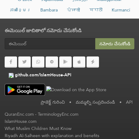
ភាសាខ្មែរ
Bambara
ਪੰਜਾਬੀ
मराठी
Kurmancî
ఈమెయిల్ జాబితాలో నమోదు చేసుకోండి
నమోదు చేసుకోండి
github.com/IslamHouse-API
ప్రాజెక్ట్ గురించి
•
మమ్మల్ని సంప్రదించండి
•
API
QuranEnc.com
-
TerminologyEnc.com
IslamHouse.com
What Muslim Children Must Know
Riyadh Al-Salheen with explanation and benefits