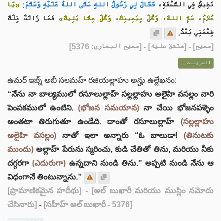
تَطِيشُ فِي الصَّحْفَةِ،
فَقَالَ لِي رَسُولُ اللهِ صَلَّى اللهُ عَلَيْهِ وَسَلَّمَ:
«يَا
غُلَامُ، سَمِّ اللهَ، وَكُلْ بِيَمِينِكَ، وَكُلْ مِمَّا يَلِيكَ»
فَمَا زَالَتْ تِلْكَ
طِعْمَتِي بَعْدُ.
] - [متفق عليه] - [صحيح البخاري: 5376]
صحيح
[
المزيــد ...
ఉమర్ ఇబ్న్ అబీ సలమహ్ రజియల్లాహు అన్హు ఉల్లేఖనం:
“నేను నా బాల్యములో రసూలుల్లాహ్ సల్లల్లాహు అలైహి వసల్లం వారి
పెంపకములో ఉంటిని.
(భోజన సమయాన)
నా చేయి భోజనపళ్ళెం
అంతటా తిరుగుతూ ఉండేది. దాంతో రసూలుల్లాహ్
(సల్లల్లాహు
అలైహి వసల్లం)
నాతో ఇలా అన్నారు “ఓ బాలుడా!
(తినుటకు
ముందు)
అల్లాహ్ పేరును స్మరించు, కుడి చేతితో తిను, మరియు నీకు
దగ్గరగా
(ఎదురుగా)
ఉన్నదాని నుండి తిను.” అప్పటి నుండి నేను ఆ
విధంగానే తింటున్నాను.”
[ప్రామాణికమైన హదీథు]
- [అల్ బుఖారీ మరియు ముస్లిం నమోదు
చేసినారు]
-
[సహీహ్ అల్ బుఖారీ - 5376]