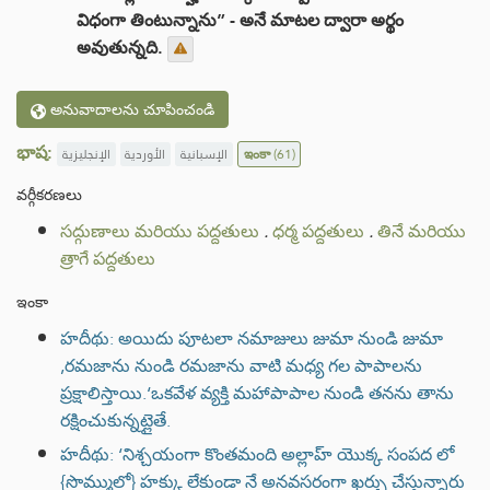
విధంగా తింటున్నాను” - అనే మాటల ద్వారా అర్థం
అవుతున్నది.
అనువాదాలను చూపించండి
భాష:
الإنجليزية
الأوردية
الإسبانية
ఇంకా
(61)
వర్గీకరణలు
సద్గుణాలు మరియు పద్దతులు
.
ధర్మ పద్దతులు
.
తినే మరియు
త్రాగే పద్దతులు
ఇంకా
హదీథు: అయిదు పూటలా నమాజులు జుమా నుండి జుమా
,రమజాను నుండి రమజాను వాటి మధ్య గల పాపాలను
ప్రక్షాలిస్తాయి.‘ఒకవేళ వ్యక్తి మహాపాపాల నుండి తనను తాను
రక్షించుకున్నట్లైతే.
హదీథు: ‘నిశ్చయంగా కొంతమంది అల్లాహ్ యొక్క సంపద లో
{సొమ్ములో} హక్కు లేకుండా నే అనవసరంగా ఖర్చు చేస్తున్నారు