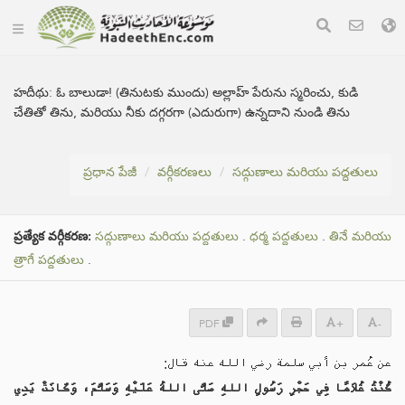
హదీథు:
ఓ బాలుడా! (తినుటకు ముందు) అల్లాహ్ పేరును స్మరించు, కుడి
చేతితో తిను, మరియు నీకు దగ్గరగా (ఎదురుగా) ఉన్నదాని నుండి తిను
ప్రధాన పేజీ
వర్గీకరణలు
సద్గుణాలు మరియు పద్దతులు
ప్రత్యేక వర్గీకరణ:
సద్గుణాలు మరియు పద్దతులు
.
ధర్మ పద్దతులు
.
తినే మరియు
త్రాగే పద్దతులు
.
PDF
+
-
عن عُمر بن أبي سلمة رضي الله عنه قال:
كُنْتُ غُلَامًا فِي حَجْرِ رَسُولِ اللهِ صَلَّى اللهُ عَلَيْهِ وَسَلَّمَ، وَكَانَتْ يَدِي