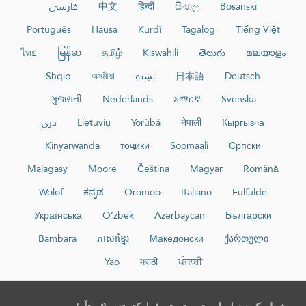
Bosanski
සිංහල
हिन्दी
中文
فارسی
Português
Hausa
Kurdî
Tagalog
Tiếng Việt
ไทย
မြန်မာ
தமிழ்
Kiswahili
తెలుగు
മലയാളം
Deutsch
日本語
پښتو
অসমীয়া
Shqip
ગુજરાતી
Nederlands
አማርኛ
Svenska
Кыргызча
नेपाली
Yorùbá
Lietuvių
دری
Kinyarwanda
тоҷикӣ
Soomaali
Српски
Malagasy
Moore
Čeština
Magyar
Română
Wolof
ಕನ್ನಡ
Oromoo
Italiano
Fulfulde
Українська
O‘zbek
Azərbaycan
Български
Bambara
ភាសាខ្មែរ
Македонски
ქართული
Yao
मराठी
ਪੰਜਾਬੀ