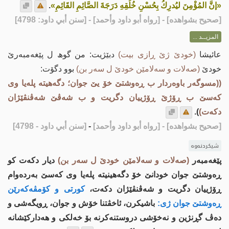
«إنَّ المُؤْمِنَ ليُدرِكُ بِحُسْنِ خُلُقِهِ دَرَجَةَ الصَّائِمِ القَائِمِ»
.
[
صحيح بشواهده
] - [رواه أبو داود وأحمد] - [سنن أبي داود: 4798]
المزيــد ...
عائیشا
(خودێ ژێ ڕازی بیت)
دبێژیت: من گوھ ل پێغه‌مبه‌رێ
خودێ
(صه‌لات و سه‌لامێن خودێ ل سه‌ر بن)
بوو دگۆت:
((مسوگه‌ر باوه‌ردار ب ڕه‌وشتێ خۆ یێ جوان؛ دگه‌هیته‌ پله‌یا وی
كه‌سێ ب ڕۆژێ ڕۆژییان دگریت و ب شه‌ڤێ شه‌ڤنڤێژان
دكه‌ت)
).
[صحيح بشواهده]
- [رواه أبو داود وأحمد]
-
[سنن أبي داود - 4798]
شیکردنەوە
پێغه‌مبه‌ر
(صه‌لات و سه‌لامێن خودێ ل سه‌ر بن)
دیار دكه‌ت كو
ڕه‌وشتێ جوان خودانێ خۆ دگه‌هینیته‌ پله‌یا وی كه‌سێ به‌رده‌وام
ڕۆژییان دگریت و شه‌ڤنڤێژان دكه‌ت،
كورتی و كۆمڤه‌كه‌رێن
ڕه‌وشتێ جوان ژی:
باشیكرن، ئاخڤتنا خۆش و جوان، ڕویگه‌شی و
ده‌ڤ گڕنژین و نه‌خۆشی دروستنه‌كرنه‌ بۆ خه‌لكی و هه‌داركێشانه‌