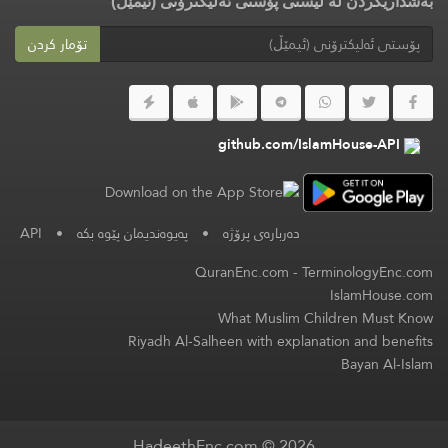
بەشداریکردن لە لیستی پۆستی ئەلیکترۆنی (ئیمێڵ)
تۆمار کردن
github.com/IslamHouse-API
دەربارەی پرۆژە
•
پەیوەندیمان پێوە بکە
•
API
QuranEnc.com
-
TerminologyEnc.com
IslamHouse.com
What Muslim Children Must Know
Riyadh Al-Salheen with explanation and benefits
Bayan Al-Islam
HadeethEnc.com © 2026