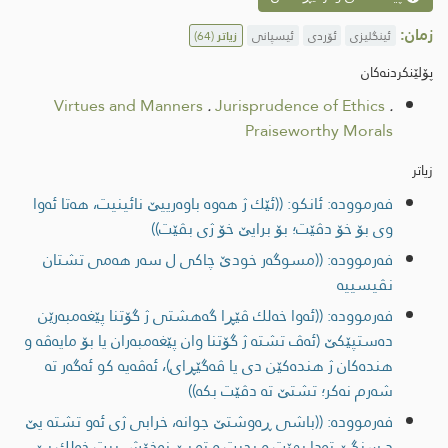
زمان:
ئینگلیزی
ئۆردی
ئیسپانی
زیاتر
(64)
پۆلێنکردنەکان
Virtues and Manners
.
Jurisprudence of Ethics
.
Praiseworthy Morals
زیاتر
فەرموودە: ئانكو: ((ئێك ژ هه‌وه‌ باوه‌رییێ نائینیت، هه‌تا ئه‌وا
وی بۆ خۆ دڤێت؛ بۆ برایێ خۆ ژی بڤێت))
فەرموودە: ((مسوگه‌ر خودێ چاكی ل سه‌ر هه‌می تشتان
نڤیسییه
فەرموودە: ((ئه‌وا خه‌لك ڤێڕا گه‌هشتی ژ گۆتنا پێغه‌مبه‌رێن
ده‌ستپێكێ (ئه‌ڤ تشته‌ ژ گۆتنا وان پێغه‌مبه‌ران یا بۆ مایه‌ڤه‌ و
هنده‌كان ژ هنده‌كێن دی یا ڤه‌گێڕای)، ئه‌ڤه‌یه‌ كو ئه‌گه‌ر ته‌
شه‌رم نه‌كر؛ تشتێ ته‌ دڤێت بكه‌))
فەرموودە: ((باشی ڕه‌وشتێ جوانه‌، خرابی ژی ئه‌و تشته‌ یێ
د سنگێ ته‌دا بهێت و بچیت و ته‌ پێ نه‌خۆش بیت خه‌لك پێ