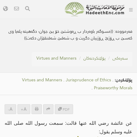
فەرموودە:
((مسوگه‌ر باوه‌ردار ب ڕه‌وشتێ خۆ یێ جوان؛ دگه‌هیته‌ پله‌یا وی
كه‌سێ ب ڕۆژێ ڕۆژییان دگریت و ب شه‌ڤێ شه‌ڤنڤێژان دكه‌ت))
سه‌ره‌كی
پۆلێنکردنەکان
Virtues and Manners
پۆلێنکردن:
.
Jurisprudence of Ethics
.
Virtues and Manners
.
Praiseworthy Morals
-
+
PDF
عن عائشة رضي الله عنها قالت: سمعت رسول الله صلى الله
عليه وسلم يقول: