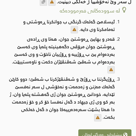
ل سه‌ر وێ نه‌خۆشییا ژ خه‌لكی دبینیت.
لە سوودەکانی فەرموودەکە
ئیسلامێ گه‌له‌ك گرنگی ب جوانكرنا ڕه‌وشتی و
ته‌مامكرنا وی دایه‌.
قه‌در و بهایێ ڕه‌وشتێ جوان، هه‌تا وی ڕاده‌ی
ڕه‌وشتێ جوان مرۆڤی دگه‌هینیته‌ پله‌یا وی كه‌سێ
به‌رده‌وام یێ ب ڕۆژییه‌ و ڕۆژییان ناخۆت و وی كه‌سێ
به‌رده‌وام ب شه‌ڤێ شه‌ڤنڤێژان دكه‌ت و ناوه‌ستییێت.
ڕۆژیگرتنا ب ڕۆژێ و شه‌ڤنڤێژكرنا ب شه‌ڤێ؛ دوو كارێن
گه‌له‌ك مه‌زنن و زه‌حمه‌ت و نه‌خۆشی ل سه‌ر نه‌فسێ
تێدایه‌، خودانێ ڕه‌وشتێ جوان ژی گه‌هشته‌ پله‌یا وان، ژ
به‌ر كو وی ژی جیهاد د گه‌ل نه‌فسا خۆ كر و خۆ زه‌حمه‌ت
دا هه‌تا بشێت سه‌ره‌ده‌رییه‌كا جوان د گه‌ل خه‌لكی
بكه‌ت.
پیشاندانی وەرگێڕانەکان