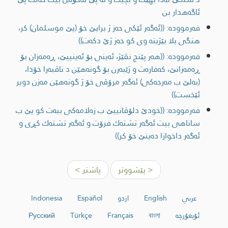
ئاگه‌هدار بن
فەرموودە: ((ئەگەر ئێكی حه‌ز ژ برایێ خۆ (یێ موسلمان) كر،
هنگی بلا بێژیته‌ وی كو حه‌ز ژێ دكه‌ت))
فەرموودە: ((هه‌ر پێنج نڤێژ، ئه‌ینی بۆ ئه‌ینییێ، ڕه‌مه‌زان بۆ
ڕه‌مه‌زانێ، كه‌فاره‌ت و ژێبه‌رن بۆ گونه‌هێن د ناڤبه‌را خۆدا،
(به‌لێ ب مه‌رجه‌كی) ئه‌گه‌ر مرۆڤی خۆ ژ گونه‌هێن مه‌زن دویر
ئێخست))
فەرموودە: ((خودێ دلۆڤانییێ ب زه‌لامه‌كی ببه‌ت كو یێ ب
ساناهی بیت ئه‌گه‌ر تشته‌ك فرۆت و ئه‌گه‌ر تشته‌ك كڕی و
ئه‌گه‌ر داخوازا ده‌ینێ خۆ كر))
< پێشووتر
پاشتر >
عربي
English
اردو
Español
Indonesia
ئۇيغۇرچە
বাংলা
Français
Türkçe
Русский