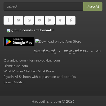
ನೋಂದಣಿ
github.com/IslamHouse-API
ಯೋಜನೆಯ ಬಗ್ಗೆ
•
ನಮ್ಮನ್ನು ಕರೆ ಮಾಡಿ
•
API
QuranEnc.com
-
TerminologyEnc.com
IslamHouse.com
What Muslim Children Must Know
Riyadh Al-Salheen with explanation and benefits
Bayan Al-Islam
HadeethEnc.com © 2026