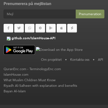
Prenumerera på mejllistan
Prenumeration
github.com/IslamHouse-API
Om projektet
•
Kontakta oss
•
API
QuranEnc.com
-
TerminologyEnc.com
IslamHouse.com
What Muslim Children Must Know
Riyadh Al-Salheen with explanation and benefits
Bayan Al-Islam