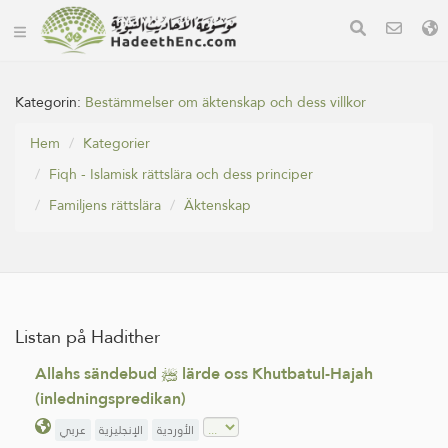
Kategorin:
Bestämmelser om äktenskap och dess villkor
Hem
Kategorier
Fiqh - Islamisk rättslära och dess principer
Familjens rättslära
Äktenskap
Listan på Hadither
Allahs sändebud ﷺ lärde oss Khutbatul-Hajah
(inledningspredikan)
الأوردية
الإنجليزية
عربي