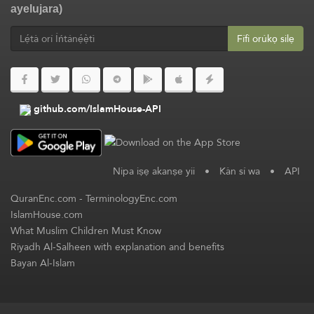
ayelujara)
Fífi orúkọ silẹ
github.com/IslamHouse-API
Nipa iṣẹ akanṣe yii
•
Kàn sí wa
•
API
QuranEnc.com
-
TerminologyEnc.com
IslamHouse.com
What Muslim Children Must Know
Riyadh Al-Salheen with explanation and benefits
Bayan Al-Islam