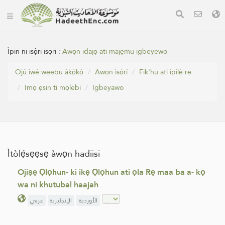
Ìpin ni isọ̀rí isọri :
‏Awọn idajọ ati majẹmu igbeyewo
Ojú ìwé wẹẹbu àkọ́kọ́
Àwọn ìsọ̀rí
Fik'hu ati ìpìlẹ̀ rẹ
Imọ ẹsin ti mọlebi
Igbeyawo
Ìtòlẹ́sẹẹsẹ àwọn hadiisi
Ojiṣẹ Ọlọhun- ki ikẹ Ọlọhun ati ọla Rẹ maa ba a- kọ
wa ni khutubal haajah
الأوردية
الإنجليزية
عربي